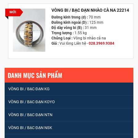
VÒNG BI / BẠC ĐẠN NHÀO CÀ NA 22214
MỚI
Đường kính trong (d) :
70 mm
Đường kính ngoài (D) :
125 mm
Độ dày vòng bi (B) :
31 mm
Trọng lượng :
1.55 kg
Chủng Loại :
Vòng bi nhào cà na
Giá :
Vui lòng
Liên hệ -
028.3969.9384
Email :
info@tandailongbearings.com.vn
Hãng Sản Xuất :
KG International FZCO
DANH MỤC SẢN PHẨM
VÒNG BI / BẠC ĐẠN KG
VÒNG BI / BẠC ĐẠN KOYO
VÒNG BI / BẠC ĐẠN NTN
VÒNG BI / BẠC ĐẠN NSK