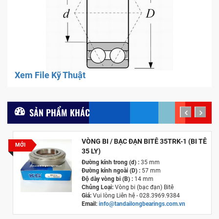
Xem File Kỹ Thuật
SẢN PHẨM KHÁC
prev
next
VÒNG BI / BẠC ĐẠN BITÊ 35TRK-1 (BI TÊ
MỚI
35 LY)
Đường kính trong (d) :
35 mm
Đường kính ngoài (D) :
57 mm
Độ dày vòng bi (B) :
14 mm
Chủng Loại:
Vòng bi (bạc đạn) Bitê
Giá:
Vui lòng Liên hệ - 028.3969.9384
Email:
info@tandailongbearings.com.vn
Hãng Sản Xuất :
KG International FZCO