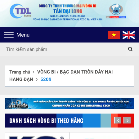
Toggle
Menu
navigation
Trang chủ
VÒNG BI / BẠC ĐẠN TRÒN DÀY HAI
HÀNG ĐẠN
5209
DANH SÁCH VÒNG BI THEO HÃNG
prev
next