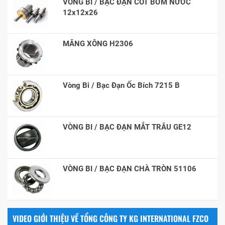
VÒNG BI / BẠC ĐẠN CỐT BƠM NƯỚC
12x12x26
MĂNG XÔNG H2306
Vòng Bi / Bạc Đạn Ốc Bích 7215 B
VÒNG BI / BẠC ĐẠN MẮT TRÂU GE12
VÒNG BI / BẠC ĐẠN CHÀ TRÒN 51106
VIDEO GIỚI THIỆU VỀ TỔNG CÔNG TY KG INTERNATIONAL FZCO