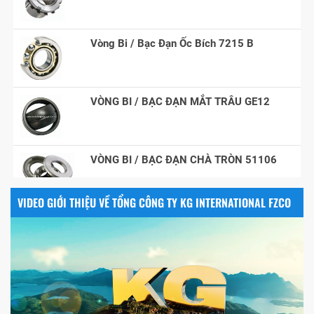
Vòng Bi / Bạc Đạn Ốc Bích 7215 B
VÒNG BI / BẠC ĐẠN MẮT TRÂU GE12
VÒNG BI / BẠC ĐẠN CHÀ TRÒN 51106
VIDEO GIỚI THIỆU VỀ TỔNG CÔNG TY KG INTERNATIONAL FZCO
VÒNG BI / BẠC ĐẠN NHÀO CÀ NA 24134
Vòng bi / Bạc đạn tròn : 698