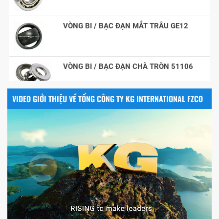
VÒNG BI / BẠC ĐẠN MẮT TRÂU GE12
VÒNG BI / BẠC ĐẠN CHÀ TRÒN 51106
VIDEO GIỚI THIỆU VỀ TỔNG CÔNG TY KG INTERNATIONAL FZCO
VÒNG BI / BẠC ĐẠN NHÀO CÀ NA 24134
Vòng bi / Bạc đạn tròn : 698
VÒNG BI PHS20