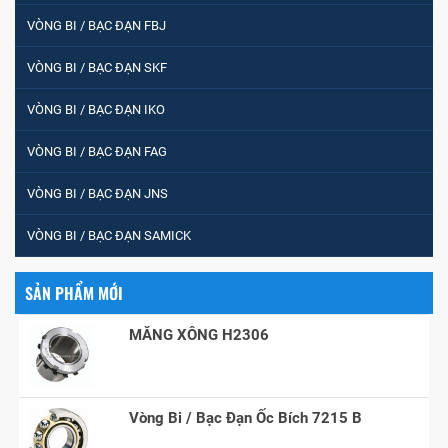
VÒNG BI / BẠC ĐẠN FBJ
VÒNG BI / BẠC ĐẠN SKF
5200
VÒNG BI / BẠC ĐẠN IKO
VÒNG BI / BẠC ĐẠN FAG
VÒNG BI / BẠC ĐẠN CHÀ TRÒN 51105
VÒNG BI / BẠC ĐẠN JNS
VÒNG BI / BẠC ĐẠN SAMICK
VÒNG BI / BẠC ĐẠN CỐT BƠM NƯỚC
12x12x26
SẢN PHẨM MỚI
MĂNG XÔNG H2306
Vòng Bi / Bạc Đạn Ốc Bích 7215 B