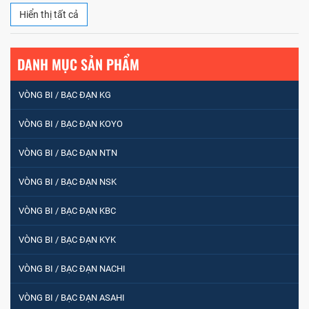
Hiển thị tất cả
DANH MỤC SẢN PHẨM
VÒNG BI / BẠC ĐẠN KG
VÒNG BI / BẠC ĐẠN KOYO
VÒNG BI / BẠC ĐẠN NTN
VÒNG BI / BẠC ĐẠN NSK
VÒNG BI / BẠC ĐẠN NHÀO CÀ NA 24134
VÒNG BI / BẠC ĐẠN KBC
VÒNG BI / BẠC ĐẠN KYK
Vòng bi / Bạc đạn tròn : 698
VÒNG BI / BẠC ĐẠN NACHI
VÒNG BI / BẠC ĐẠN ASAHI
VÒNG BI PHS20