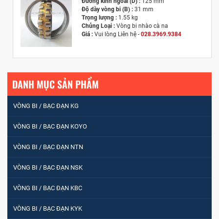
Đường kính ngoài (D) :
125 mm
Độ dày vòng bi (B) :
31 mm
Trọng lượng :
1.55 kg
Chủng Loại :
Vòng bi nhào cà na
Giá :
Vui lòng
Liên hệ -
028.3969.9384
Email :
info@tandailongbearings.com.vn
Hãng Sản Xuất :
KG International FZCO
DANH MỤC SẢN PHẨM
VÒNG BI / BẠC ĐẠN KG
VÒNG BI / BẠC ĐẠN KOYO
VÒNG BI / BẠC ĐẠN NTN
VÒNG BI / BẠC ĐẠN NSK
VÒNG BI / BẠC ĐẠN KBC
VÒNG BI / BẠC ĐẠN KYK