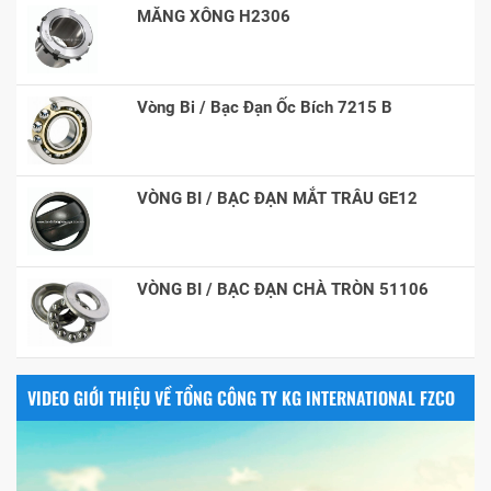
MĂNG XÔNG H2306
Vòng Bi / Bạc Đạn Ốc Bích 7215 B
VÒNG BI / BẠC ĐẠN MẮT TRÂU GE12
VÒNG BI / BẠC ĐẠN CHÀ TRÒN 51106
VIDEO GIỚI THIỆU VỀ TỔNG CÔNG TY KG INTERNATIONAL FZCO