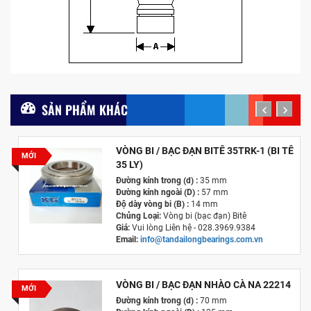
SẢN PHẨM KHÁC
prev
next
VÒNG BI / BẠC ĐẠN BITÊ 35TRK-1 (BI TÊ
MỚI
35 LY)
Đường kính trong (d) :
35 mm
Đường kính ngoài (D) :
57 mm
Độ dày vòng bi (B) :
14 mm
Chủng Loại:
Vòng bi (bạc đạn) Bitê
Giá:
Vui lòng Liên hệ - 028.3969.9384
Email:
info@tandailongbearings.com.vn
Hãng Sản Xuất :
KG International FZCO
VÒNG BI / BẠC ĐẠN NHÀO CÀ NA 22214
MỚI
Đường kính trong (d) :
70 mm