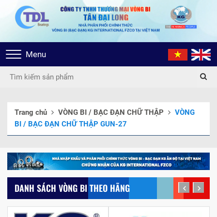
Toggle
Menu
navigation
Trang chủ
VÒNG BI / BẠC ĐẠN CHỮ THẬP
VÒNG
BI / BẠC ĐẠN CHỮ THẬP GUN-27
DANH SÁCH VÒNG BI THEO HÃNG
prev
next