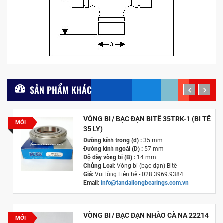
SẢN PHẨM KHÁC
prev
next
VÒNG BI / BẠC ĐẠN BITÊ 35TRK-1 (BI TÊ
MỚI
35 LY)
Đường kính trong (d) :
35 mm
Đường kính ngoài (D) :
57 mm
Độ dày vòng bi (B) :
14 mm
Chủng Loại:
Vòng bi (bạc đạn) Bitê
Giá:
Vui lòng Liên hệ - 028.3969.9384
Email:
info@tandailongbearings.com.vn
Hãng Sản Xuất :
KG International FZCO
VÒNG BI / BẠC ĐẠN NHÀO CÀ NA 22214
MỚI