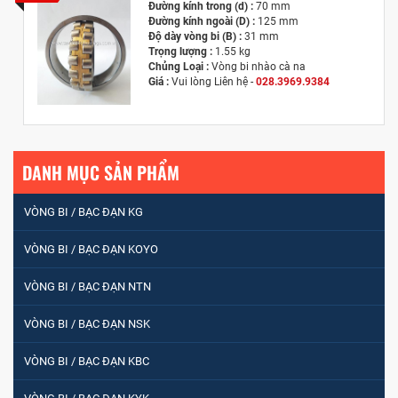
Đường kính trong (d) :
70 mm
Đường kính ngoài (D) :
125 mm
Độ dày vòng bi (B) :
31 mm
Trọng lượng :
1.55 kg
Chủng Loại :
Vòng bi nhào cà na
Giá :
Vui lòng
Liên hệ -
028.3969.9384
Email :
info@tandailongbearings.com.vn
Hãng Sản Xuất :
KG International FZCO
DANH MỤC SẢN PHẨM
VÒNG BI / BẠC ĐẠN KG
VÒNG BI / BẠC ĐẠN KOYO
VÒNG BI / BẠC ĐẠN NTN
VÒNG BI / BẠC ĐẠN NSK
VÒNG BI / BẠC ĐẠN KBC