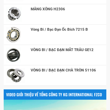
MĂNG XÔNG H2306
Vòng Bi / Bạc Đạn Ốc Bích 7215 B
VÒNG BI / BẠC ĐẠN MẮT TRÂU GE12
VÒNG BI / BẠC ĐẠN CHÀ TRÒN 51106
VIDEO GIỚI THIỆU VỀ TỔNG CÔNG TY KG INTERNATIONAL FZCO