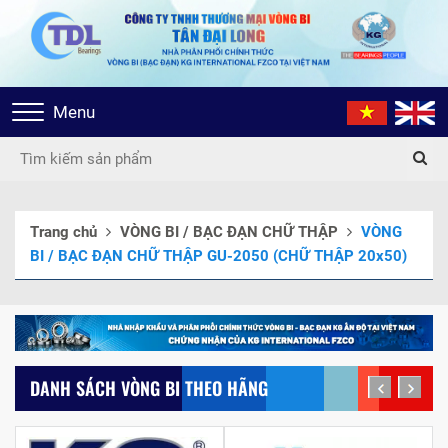
Toggle
Menu
navigation
Trang chủ
VÒNG BI / BẠC ĐẠN CHỮ THẬP
VÒNG
BI / BẠC ĐẠN CHỮ THẬP GU-2050 (CHỮ THẬP 20x50)
DANH SÁCH VÒNG BI THEO HÃNG
prev
next