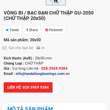
VÒNG BI / BẠC ĐẠN CHỮ THẬP GU-2050
(CHỮ THẬP 20x50)
Tweet
Share
Pinterest
Mã sản phẩm: 20x50
Gửi cho bạn bè
In
Kích thước (AxB) :
20x50 mm
Chủng Loại :
CHỮ THẬP
Giá :
Vui lòng
Liên hệ -
028.3969.9384
Email :
info@tandailongbearings.com.vn
LIÊN HỆ: 028 3969 9384
MÔ TẢ SẢN PHẨM