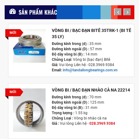
SẢN PHẨM KHÁC
prev
next
VÒNG BI / BẠC ĐẠN BITÊ 35TRK-1 (BI TÊ
MỚI
35 LY)
Đường kính trong (d) :
35 mm
Đường kính ngoài (D) :
57 mm
Độ dày vòng bi (B) :
14 mm
Chủng Loại:
Vòng bi (bạc đạn) Bitê
Giá:
Vui lòng Liên hệ - 028.3969.9384
Email:
info@tandailongbearings.com.vn
Hãng Sản Xuất :
KG International FZCO
VÒNG BI / BẠC ĐẠN NHÀO CÀ NA 22214
MỚI
Đường kính trong (d) :
70 mm
Đường kính ngoài (D) :
125 mm
Độ dày vòng bi (B) :
31 mm
Trọng lượng :
1.55 kg
Chủng Loại :
Vòng bi nhào cà na
Giá :
Vui lòng
Liên hệ -
028.3969.9384
Email :
info@tandailongbearings.com.vn
Hãng Sản Xuất :
KG International FZCO