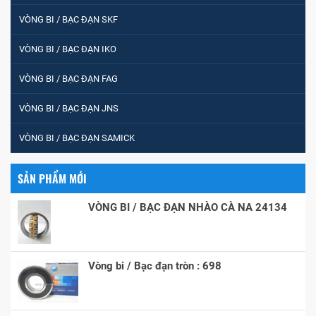
VÒNG BI / BẠC ĐẠN SKF
VÒNG BI / BẠC ĐẠN IKO
VÒNG BI / BẠC ĐẠN FAG
VÒNG BI / BẠC ĐẠN JNS
VÒNG BI / BẠC ĐẠN SAMICK
SẢN PHẨM MỚI
VÒNG BI / BẠC ĐẠN NHÀO CÀ NA 24134
Vòng bi / Bạc đạn tròn : 698