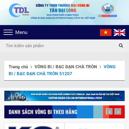
Toggle
Menu
navigation
Trang chủ
VÒNG BI / BẠC ĐẠN CHÀ TRÒN
VÒNG
BI / BẠC ĐẠN CHÀ TRÒN 51207
DANH SÁCH VÒNG BI THEO HÃNG
prev
next