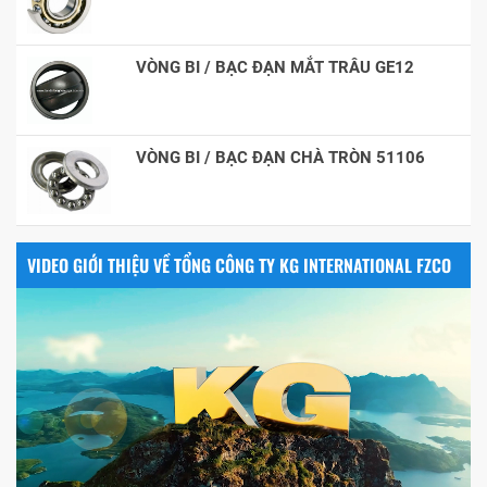
VÒNG BI / BẠC ĐẠN MẮT TRÂU GE12
VÒNG BI / BẠC ĐẠN CHÀ TRÒN 51106
VIDEO GIỚI THIỆU VỀ TỔNG CÔNG TY KG INTERNATIONAL FZCO