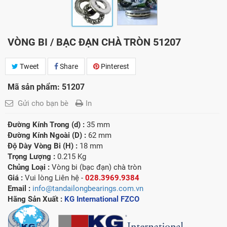
VÒNG BI / BẠC ĐẠN CHÀ TRÒN 51207
Tweet
Share
Pinterest
Mã sản phẩm: 51207
Gửi cho bạn bè
In
Đường Kính Trong (d) :
35 mm
Đường Kính Ngoài (D) :
62 mm
Độ Dày Vòng Bi (H) :
18 mm
Trọng Lượng :
0.215 Kg
Chủng Loại :
Vòng bi (bạc đạn) chà tròn
Giá :
Vui lòng
Liên hệ -
028.3969.9384
Email :
info@tandailongbearings.com.vn
Hãng Sản Xuất :
KG International FZCO