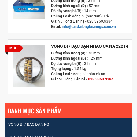
Đường kính trong (d) :
35 mm
Đường kính ngoài (D) :
57 mm
Độ dày vòng bi (B) :
14 mm
Chủng Loại:
Vòng bi (bạc đạn) Bitê
Giá:
Vui lòng Liên hệ - 028.3969.9384
Email:
info@tandailongbearings.com.vn
Hãng Sản Xuất :
KG International FZCO
VÒNG BI / BẠC ĐẠN NHÀO CÀ NA 22214
MỚI
Đường kính trong (d) :
70 mm
Đường kính ngoài (D) :
125 mm
Độ dày vòng bi (B) :
31 mm
Trọng lượng :
1.55 kg
Chủng Loại :
Vòng bi nhào cà na
Giá :
Vui lòng
Liên hệ -
028.3969.9384
Email :
info@tandailongbearings.com.vn
Hãng Sản Xuất :
KG International FZCO
DANH MỤC SẢN PHẨM
VÒNG BI / BẠC ĐẠN KG