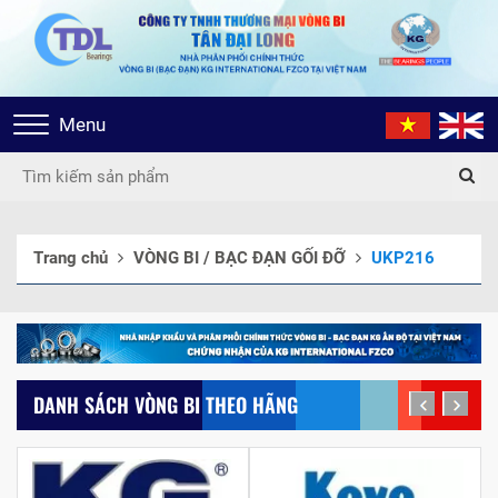
Toggle
Menu
navigation
Trang chủ
VÒNG BI / BẠC ĐẠN GỐI ĐỠ
UKP216
DANH SÁCH VÒNG BI THEO HÃNG
prev
next