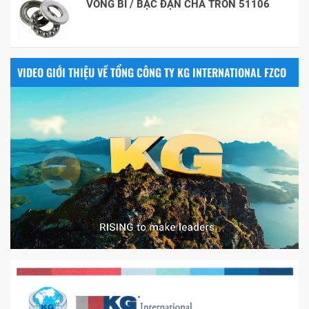
VÒNG BI / BẠC ĐẠN CHÀ TRÒN 51106
VIDEO GIỚI THIỆU VỀ TỔNG CÔNG TY KG INTERNATIONAL FZCO