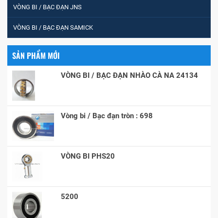
VÒNG BI / BẠC ĐẠN JNS
VÒNG BI / BẠC ĐẠN SAMICK
SẢN PHẨM MỚI
VÒNG BI / BẠC ĐẠN NHÀO CÀ NA 24134
Vòng bi / Bạc đạn tròn : 698
VÒNG BI PHS20
5200