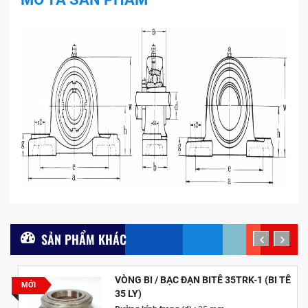
SẢN PHẨM KHÁC
prev
next
VÒNG BI / BẠC ĐẠN BITÊ 35TRK-1 (BI TÊ
MỚI
35 LY)