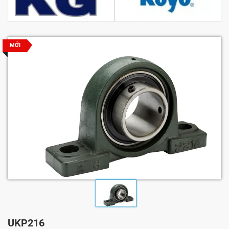
MỚI
UKP216