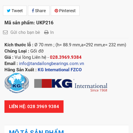
Tweet
Share
Pinterest
Mã sản phẩm: UKP216
Gửi cho bạn bè
In
Kích thước lỗ :
Ø 70 mm ; (h= 88.9 mm,a=292 mm,e= 232 mm)
Chủng Loại :
Gối đỡ
Giá :
Vui lòng
Liên hệ -
028.3969.9384
Email :
info@tandailongbearings.com.vn
Hãng Sản Xuất :
KG International FZCO
LIÊN HỆ: 028 3969 9384
MÔ TẢ SẢN PHẨM