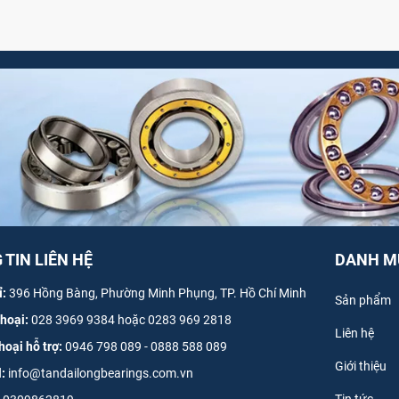
TIN LIÊN HỆ
DANH M
ỉ:
396 Hồng Bàng, Phường Minh Phụng, TP. Hồ Chí Minh
Sản phẩm
thoại:
028 3969 9384 hoặc 0283 969 2818
Liên hệ
hoại hỗ trợ:
0946 798 089
-
0
888 588 089
Giới thiệu
l:
info@tandailongbearings.com.vn
Tin tức