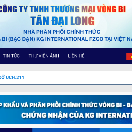
TIN TỨC
THƯ VIỆN ẢNH
LIÊN HỆ
 ĐỠ UCFL211