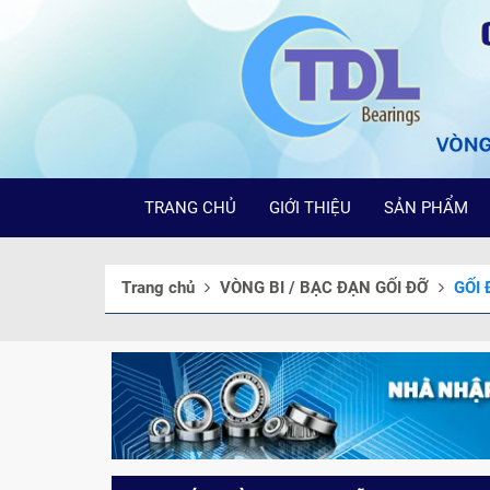
TRANG CHỦ
GIỚI THIỆU
SẢN PHẨM
Trang chủ
VÒNG BI / BẠC ĐẠN GỐI ĐỠ
GỐI