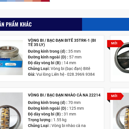
ẢN PHẨM KHÁC
VÒNG BI / BẠC ĐẠN BITÊ 35TRK-1 (BI
MỚI
TÊ 35 LY)
Đường kính trong (d) :
35 mm
Đường kính ngoài (D) :
57 mm
Độ dày vòng bi (B) :
14 mm
Chủng Loại:
Vòng bi (bạc đạn) Bitê
Giá:
Vui lòng Liên hệ - 028.3969.9384
Email:
info@tandailongbearings.com.vn
Hãng Sản Xuất :
KG International FZCO
VÒNG BI / BẠC ĐẠN NHÀO CÀ NA 22214
MỚI
Đường kính trong (d) :
70 mm
Đường kính ngoài (D) :
125 mm
Độ dày vòng bi (B) :
31 mm
Trọng lượng :
1.55 kg
Chủng Loại :
Vòng bi nhào cà na