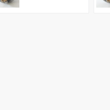
Giá :
Vui lòng
Liên hệ -
028.3969.9384
Email :
info@tandailongbearings.com.vn
Hãng Sản Xuất :
KG International FZCO