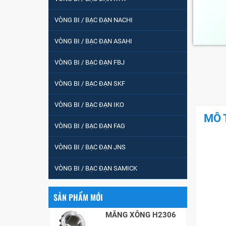
tròn : 698
VÒNG BI / BẠC ĐẠN NACHI
VÒNG BI PHS20
VÒNG BI / BẠC ĐẠN ASAHI
VÒNG BI / BẠC ĐẠN FBJ
5200
VÒNG BI / BẠC ĐẠN SKF
VÒNG BI / BẠC ĐẠN IKO
MÔ 
VÒNG BI / BẠC ĐẠN
VÒNG BI / BẠC ĐẠN FAG
CHÀ TRÒN 51105
VÒNG BI / BẠC ĐẠN JNS
VÒNG BI / BẠC ĐẠN
VÒNG BI / BẠC ĐẠN SAMICK
CỐT BƠM NƯỚC
12x12x26
SẢN PHẨM MỚI
MĂNG XÔNG H2306