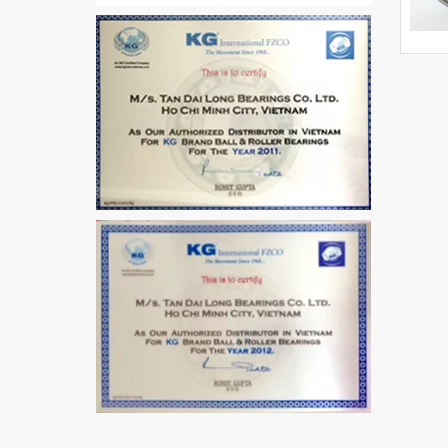
VÒNG BI / BẠC ĐẠN
MẮT TRÂU GE12
VÒNG BI / BẠC ĐẠN
CHÀ TRÒN 51106