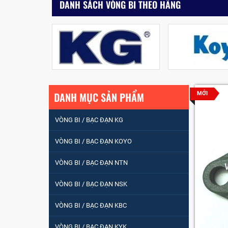
DANH SÁCH VÒNG BI THEO HÃNG
DANH MỤC SẢN PHẨM
MỚI
VÒNG BI / BẠC ĐẠN KG
VÒNG BI / BẠC ĐẠN KOYO
VÒNG BI / BẠC ĐẠN NTN
VÒNG BI / BẠC ĐẠN
VÒNG BI / BẠC ĐẠN NSK
NHÀO CÀ NA 24134
VÒNG BI / BẠC ĐẠN KBC
Vòng bi / Bạc đạn
VÒNG BI / BẠC ĐẠN KYK