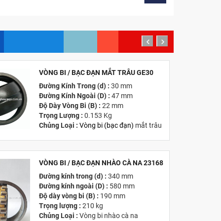
prev
next
VÒNG BI / BẠC ĐẠN MẮT TRÂU GE30
MỚI
Đường Kính Trong (d) :
30 mm
Đường Kính Ngoài (D) :
47 mm
Độ Dày Vòng Bi (B) :
22 mm
Trọng Lượng :
0.153 Kg
Chủng Loại :
Vòng bi
(
bạc đạn
)
mắt trâu
Giá :
Vui lòng
Liên hệ -
028.3969.9384
Email :
info@tandailongbearings.com.vn
Hãng Sản Xuất :
KG International FZCO
VÒNG BI / BẠC ĐẠN NHÀO CÀ NA 23168
Đường kính trong (d) :
340 mm
MỚI
Đường kính ngoài (D) :
580 mm
Độ dày vòng bi (B) :
190 mm
Trọng lượng :
210 kg
Chủng Loại :
Vòng bi nhào cà na