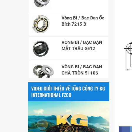
Vòng Bi / Bạc Đạn Ốc
Bích 7215 B
VÒNG BI / BẠC ĐẠN
MẮT TRÂU GE12
VÒNG BI / BẠC ĐẠN
CHÀ TRÒN 51106
VÒNG BI / BẠC ĐẠN
VIDEO GIỚI THIỆU VỀ TỔNG CÔNG TY KG
NHÀO CÀ NA 24134
INTERNATIONAL FZCO
Vòng bi / Bạc đạn
tròn : 698