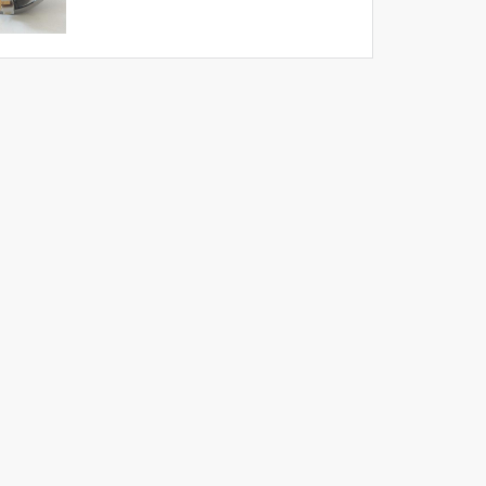
Giá :
Vui lòng
Liên hệ -
028.3969.9384
Email :
info@tandailongbearings.com.vn
Hãng Sản Xuất :
KG International FZCO