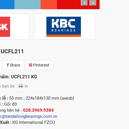
prev
next
 UCFL211
Share
Pinterest
phẩm: UCFL211 KG
o bạn bè
In
 lỗ :
55 mm ; 224x184x130 mm (axexb)
i :
Gối đỡ
òng l
iên hệ -
028.3969.9384
fo@tandailongbearings.com.vn
Xuất :
KG International FZCO