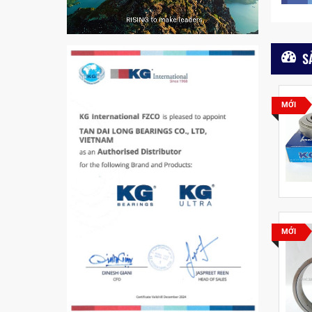
VÒNG BI PHS20
S
5200
MỚI
VÒNG BI / BẠC ĐẠN
CHÀ TRÒN 51105
VÒNG BI / BẠC ĐẠN
CỐT BƠM NƯỚC
12x12x26
MĂNG XÔNG H2306
MỚI
Vòng Bi / Bạc Đạn Ốc
Bích 7215 B