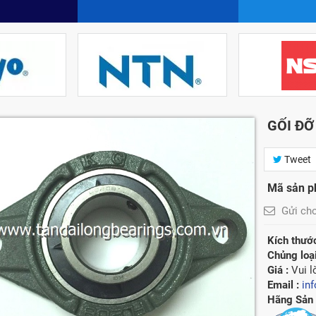
GỐI ĐỠ
Tweet
Mã sản 
Gửi ch
Kích thước
Chủng loạ
Giá :
Vui l
Email :
in
Hãng Sản 