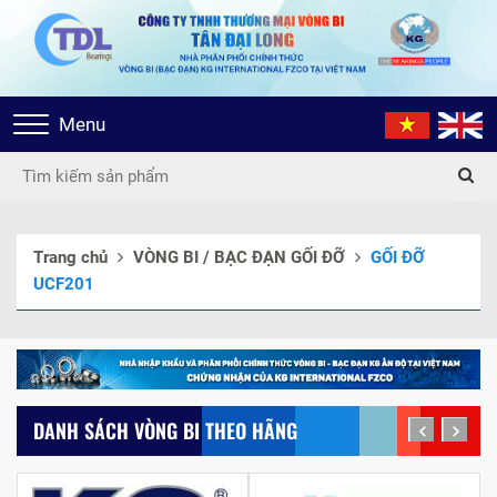
Toggle
Menu
navigation
Trang chủ
VÒNG BI / BẠC ĐẠN GỐI ĐỠ
GỐI ĐỠ
UCF201
DANH SÁCH VÒNG BI THEO HÃNG
prev
next