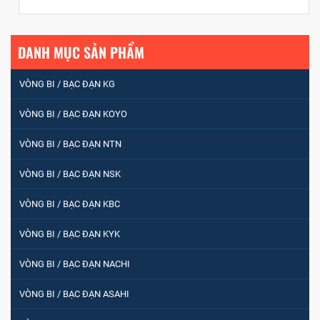
Hãng Sản Xuất :
KG International FZCO
DANH MỤC SẢN PHẨM
VÒNG BI / BẠC ĐẠN KG
VÒNG BI / BẠC ĐẠN KOYO
VÒNG BI / BẠC ĐẠN NTN
VÒNG BI / BẠC ĐẠN NSK
VÒNG BI / BẠC ĐẠN KBC
VÒNG BI / BẠC ĐẠN KYK
VÒNG BI / BẠC ĐẠN NACHI
VÒNG BI / BẠC ĐẠN ASAHI