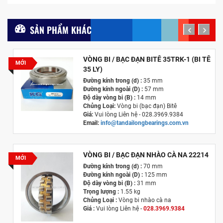
SẢN PHẨM KHÁC
prev
next
VÒNG BI / BẠC ĐẠN BITÊ 35TRK-1 (BI TÊ
MỚI
35 LY)
Đường kính trong (d) :
35 mm
Đường kính ngoài (D) :
57 mm
Độ dày vòng bi (B) :
14 mm
Chủng Loại:
Vòng bi (bạc đạn) Bitê
Giá:
Vui lòng Liên hệ - 028.3969.9384
Email:
info@tandailongbearings.com.vn
Hãng Sản Xuất :
KG International FZCO
VÒNG BI / BẠC ĐẠN NHÀO CÀ NA 22214
MỚI
Đường kính trong (d) :
70 mm
Đường kính ngoài (D) :
125 mm
Độ dày vòng bi (B) :
31 mm
Trọng lượng :
1.55 kg
Chủng Loại :
Vòng bi nhào cà na
Giá :
Vui lòng
Liên hệ -
028.3969.9384
Email :
info@tandailongbearings.com.vn