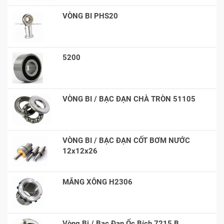
VÒNG BI PHS20
5200
VÒNG BI / BẠC ĐẠN CHÀ TRÒN 51105
VÒNG BI / BẠC ĐẠN CỐT BƠM NƯỚC
12x12x26
MĂNG XÔNG H2306
Vòng Bi / Bạc Đạn Ốc Bích 7215 B