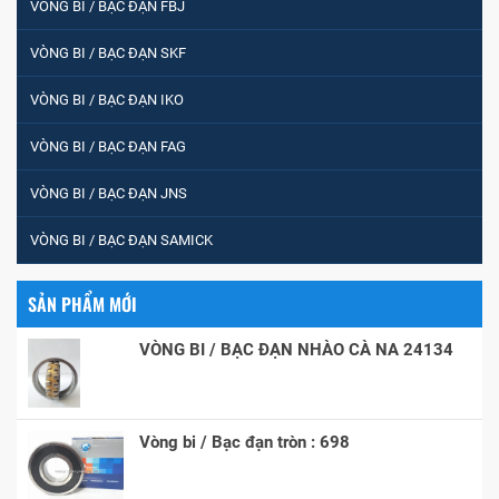
VÒNG BI / BẠC ĐẠN FBJ
VÒNG BI / BẠC ĐẠN SKF
VÒNG BI / BẠC ĐẠN IKO
VÒNG BI / BẠC ĐẠN FAG
VÒNG BI / BẠC ĐẠN JNS
VÒNG BI / BẠC ĐẠN SAMICK
SẢN PHẨM MỚI
VÒNG BI / BẠC ĐẠN NHÀO CÀ NA 24134
Vòng bi / Bạc đạn tròn : 698