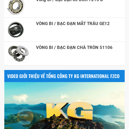
VÒNG BI / BẠC ĐẠN MẮT TRÂU GE12
VÒNG BI / BẠC ĐẠN CHÀ TRÒN 51106
VIDEO GIỚI THIỆU VỀ TỔNG CÔNG TY KG INTERNATIONAL FZCO