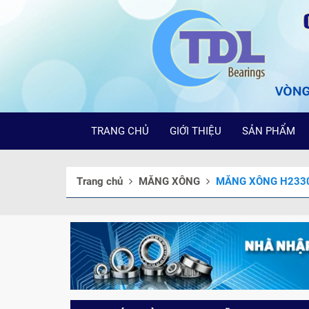
TRANG CHỦ
GIỚI THIỆU
SẢN PHẨM
Trang chủ
MĂNG XÔNG
MĂNG XÔNG H233