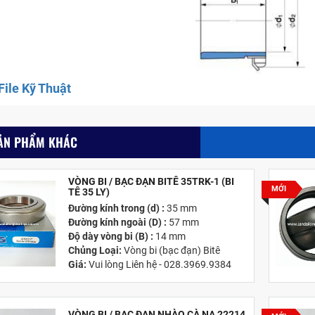
ile Kỹ Thuật
ẢN PHẨM KHÁC
VÒNG BI / BẠC ĐẠN BITÊ 35TRK-1 (BI
MỚI
TÊ 35 LY)
Đường kính trong (d) :
35 mm
Đường kính ngoài (D) :
57 mm
Độ dày vòng bi (B) :
14 mm
Chủng Loại:
Vòng bi (bạc đạn) Bitê
Giá:
Vui lòng Liên hệ - 028.3969.9384
Email:
info@tandailongbearings.com.vn
Hãng Sản Xuất :
KG International FZCO
VÒNG BI / BẠC ĐẠN NHÀO CÀ NA 22214