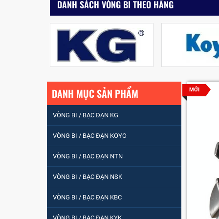
DANH SÁCH VÒNG BI THEO HÃNG
DANH MỤC SẢN PHẨM
MỚI
VÒNG BI / BẠC ĐẠN KG
VÒNG BI / BẠC ĐẠN KOYO
VÒNG BI / BẠC ĐẠN NTN
VÒNG BI / BẠC ĐẠN NSK
VÒNG BI / BẠC ĐẠN
NHÀO CÀ NA 24134
VÒNG BI / BẠC ĐẠN KBC
VÒNG BI / BẠC ĐẠN KYK