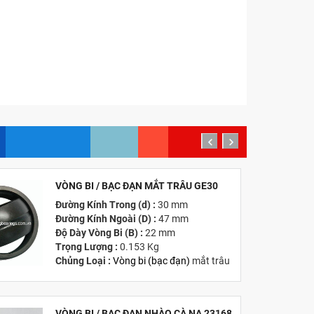
prev
next
VÒNG BI / BẠC ĐẠN MẮT TRÂU GE30
MỚI
Đường Kính Trong (d) :
30 mm
Đường Kính Ngoài (D) :
47 mm
Độ Dày Vòng Bi (B) :
22 mm
Trọng Lượng :
0.153 Kg
Chủng Loại :
Vòng bi
(
bạc đạn
)
mắt trâu
Giá :
Vui lòng
Liên hệ -
028.3969.9384
Email :
info@tandailongbearings.com.vn
Hãng Sản Xuất :
KG International FZCO
VÒNG BI / BẠC ĐẠN NHÀO CÀ NA 23168