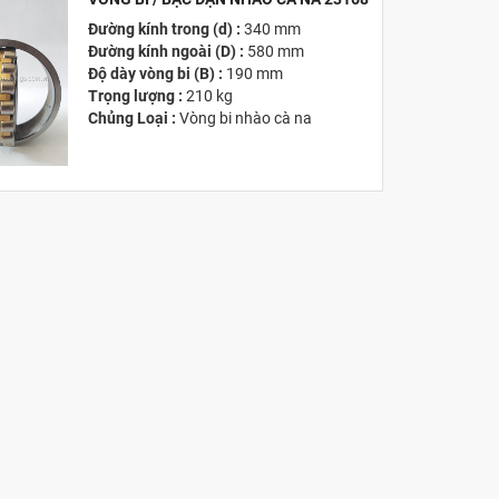
Đường kính trong (d) :
340 mm
MỚI
Đường kính ngoài (D) :
580 mm
Độ dày vòng bi (B) :
190 mm
Trọng lượng :
210 kg
Chủng Loại :
Vòng bi nhào cà na
Giá :
Vui lòng
Liên hệ -
028.3969.9384
Email :
info@tandailongbearings.com.vn
Hãng Sản Xuất :
KG International FZCO