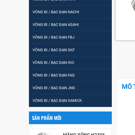
Vòng bi / Bạc đạn
tròn : 698
VÒNG BI / BẠC ĐẠN NACHI
VÒNG BI / BẠC ĐẠN ASAHI
VÒNG BI PHS20
VÒNG BI / BẠC ĐẠN FBJ
VÒNG BI / BẠC ĐẠN SKF
5200
VÒNG BI / BẠC ĐẠN IKO
VÒNG BI / BẠC ĐẠN FAG
VÒNG BI / BẠC ĐẠN
CHÀ TRÒN 51105
MÔ 
VÒNG BI / BẠC ĐẠN JNS
VÒNG BI / BẠC ĐẠN SAMICK
VÒNG BI / BẠC ĐẠN
CỐT BƠM NƯỚC
12x12x26
SẢN PHẨM MỚI
MĂNG XÔNG H2306