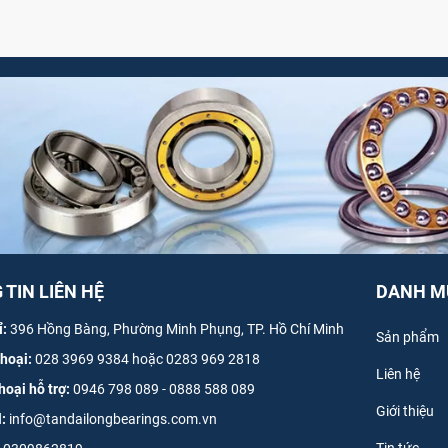
TIN LIÊN HỆ
DANH M
ỉ:
396 Hồng Bàng, Phường Minh Phụng, TP. Hồ Chí Minh
Sản phẩm
thoại:
028 3969 9384 hoặc 0283 969 2818
Liên hệ
hoại hỗ trợ:
0946 798 089
-
0
888 588 089
Giới thiệu
l:
info@tandailongbearings.com.vn
Tin tức