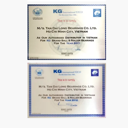
Bích 7215 B
VÒNG BI / BẠC ĐẠN
MẮT TRÂU GE12
VÒNG BI / BẠC ĐẠN
CHÀ TRÒN 51106