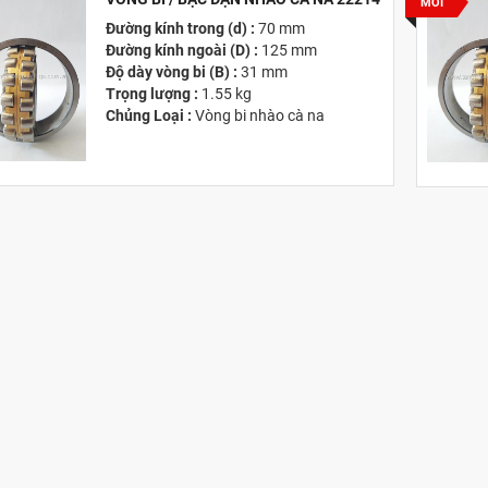
MỚI
Đường kính trong (d) :
70 mm
Đường kính ngoài (D) :
125 mm
Độ dày vòng bi (B) :
31 mm
Trọng lượng :
1.55 kg
Chủng Loại :
Vòng bi nhào cà na
Giá :
Vui lòng
Liên hệ -
028.3969.9384
Email :
info@tandailongbearings.com.vn
Hãng Sản Xuất :
KG International FZCO