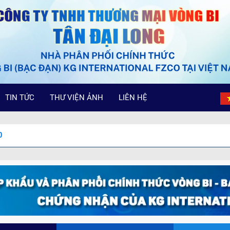
TIN TỨC
THƯ VIỆN ẢNH
LIÊN HỆ
0