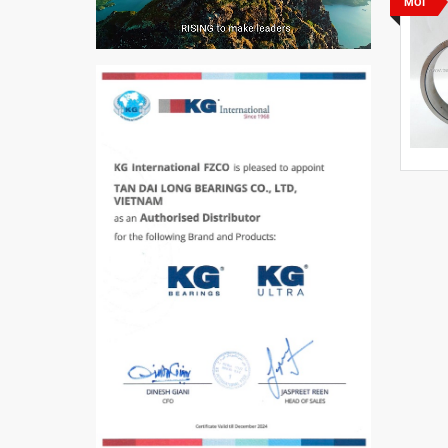
MỚI
VÒNG BI PHS20
5200
VÒNG BI / BẠC ĐẠN
CHÀ TRÒN 51105
VÒNG BI / BẠC ĐẠN
CỐT BƠM NƯỚC
12x12x26
MĂNG XÔNG H2306
Vòng Bi / Bạc Đạn Ốc