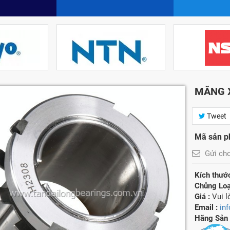
MĂNG 
Tweet
Mã sản p
Gửi ch
Kích thướ
Chủng Loạ
Giá :
Vui 
Email :
in
Hãng Sản 