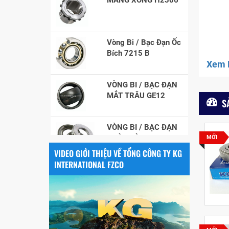
Vòng Bi / Bạc Đạn Ốc
Bích 7215 B
Xem F
VÒNG BI / BẠC ĐẠN
MẮT TRÂU GE12
S
VÒNG BI / BẠC ĐẠN
CHÀ TRÒN 51106
MỚI
VIDEO GIỚI THIỆU VỀ TỔNG CÔNG TY KG
VÒNG BI / BẠC ĐẠN
INTERNATIONAL FZCO
NHÀO CÀ NA 24134
Vòng bi / Bạc đạn
tròn : 698