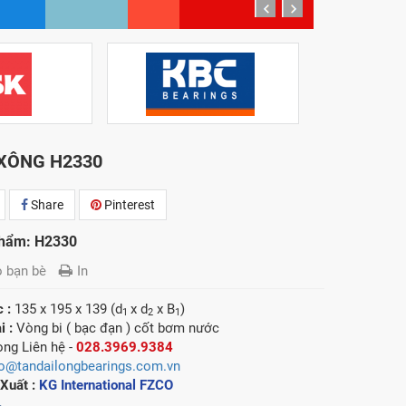
prev
next
XÔNG H2330
Share
Pinterest
hẩm: H2330
o bạn bè
In
c :
135 x 195 x 139 (d
x d
x B
)
1
2
1
i :
Vòng bi ( bạc đạn ) cốt bơm nước
lòng
Liên hệ -
028.3969.9384
fo@tandailongbearings.com.vn
Xuất :
KG International FZCO