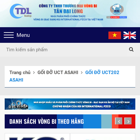
Toggle
Menu
navigation
Trang chủ
GỐI ĐỠ UCT ASAHI
GỐI ĐỠ UCT202
ASAHI
DANH SÁCH VÒNG BI THEO HÃNG
prev
next