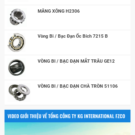
MĂNG XÔNG H2306
Vòng Bi / Bạc Đạn Ốc Bích 7215 B
VÒNG BI / BẠC ĐẠN MẮT TRÂU GE12
VÒNG BI / BẠC ĐẠN CHÀ TRÒN 51106
VIDEO GIỚI THIỆU VỀ TỔNG CÔNG TY KG INTERNATIONAL FZCO