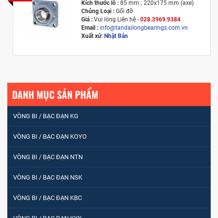
Kích thước lỗ :
85 mm ; 220x175 mm (axe)
Chủng Loại :
Gối đỡ
Giá :
Vui lòng
Liên hệ -
028.3969.9384
Email :
info@tandailongbearings.com.vn
Xuất xứ
:
Nhật Bản
DANH MỤC SẢN PHẨM
VÒNG BI / BẠC ĐẠN KG
VÒNG BI / BẠC ĐẠN KOYO
VÒNG BI / BẠC ĐẠN NTN
VÒNG BI / BẠC ĐẠN NSK
VÒNG BI / BẠC ĐẠN KBC