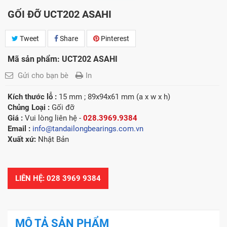
GỐI ĐỠ UCT202 ASAHI
Tweet
Share
Pinterest
Mã sản phẩm: UCT202 ASAHI
Gửi cho bạn bè
In
Kích thước lỗ :
15 mm ; 89x94x61 mm (a x w x h)
Chủng Loại :
Gối đỡ
Giá :
Vui lòng l
iên hệ -
028.3969.9384
Email :
info@tandailongbearings.com.vn
Xuất xứ:
Nhật Bản
LIÊN HỆ: 028 3969 9384
MÔ TẢ SẢN PHẨM