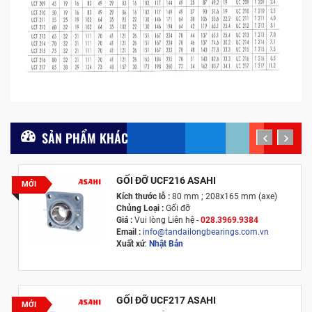
SẢN PHẨM KHÁC
prev
next
GỐI ĐỠ UCF216 ASAHI
MỚI
Kích thước lỗ :
80 mm ; 208x165 mm (axe)
Chủng Loại :
Gối đỡ
Giá :
Vui lòng
Liên hệ -
028.3969.9384
Email :
info@tandailongbearings.com.vn
Xuất xứ
:
Nhật Bản
GỐI ĐỠ UCF217 ASAHI
MỚI