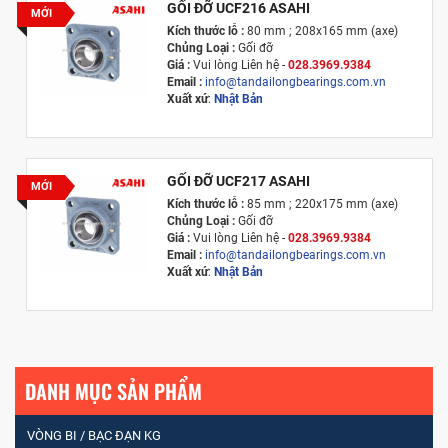
GỐI ĐỠ UCF216 ASAHI
MỚI
Kích thước lỗ :
80 mm ; 208x165 mm (axe)
Chủng Loại :
Gối đỡ
Giá :
Vui lòng
Liên hệ -
028.3969.9384
Email :
info@tandailongbearings.com.vn
Xuất xứ
:
Nhật Bản
GỐI ĐỠ UCF217 ASAHI
MỚI
Kích thước lỗ :
85 mm ; 220x175 mm (axe)
Chủng Loại :
Gối đỡ
Giá :
Vui lòng
Liên hệ -
028.3969.9384
Email :
info@tandailongbearings.com.vn
Xuất xứ
:
Nhật Bản
DANH MỤC SẢN PHẨM
VÒNG BI / BẠC ĐẠN KG