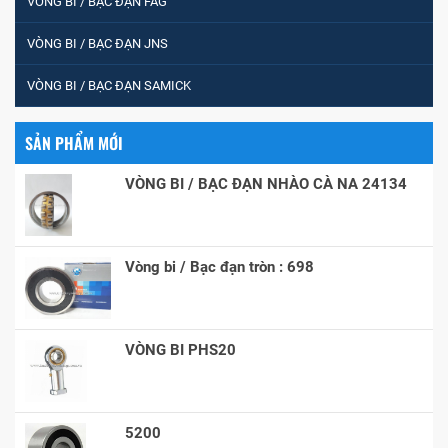
VÒNG BI / BẠC ĐẠN FAG
VÒNG BI / BẠC ĐẠN JNS
VÒNG BI / BẠC ĐẠN SAMICK
SẢN PHẨM MỚI
VÒNG BI / BẠC ĐẠN NHÀO CÀ NA 24134
Vòng bi / Bạc đạn tròn : 698
VÒNG BI PHS20
5200