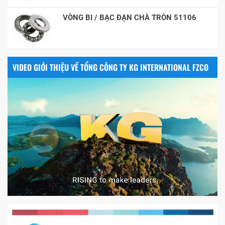
VÒNG BI / BẠC ĐẠN CHÀ TRÒN 51106
VIDEO GIỚI THIỆU VỀ TỔNG CÔNG TY KG INTERNATIONAL FZCO