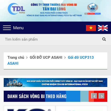
Toggle
Menu
navigation
Trang chủ
GỐI ĐỠ UCP ASAHI
Gối đỡ UCP313
ASAHI
DANH SÁCH VÒNG BI THEO HÃNG
prev
next