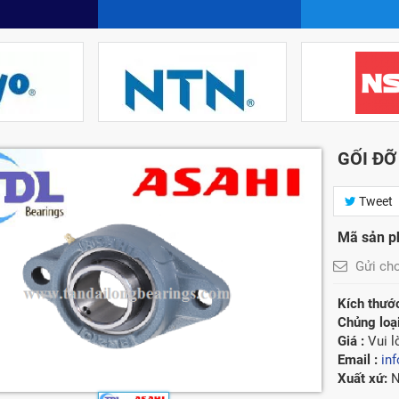
GỐI ĐỠ
Tweet
Mã sản 
Gửi ch
Kích thước
Chủng loạ
Giá :
Vui l
Email :
in
Xuất xứ:
N