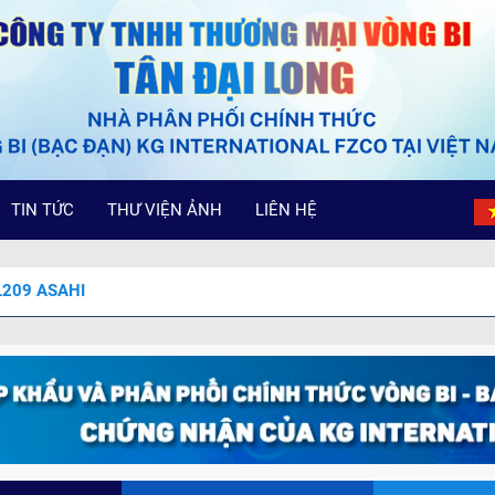
TIN TỨC
THƯ VIỆN ẢNH
LIÊN HỆ
L209 ASAHI