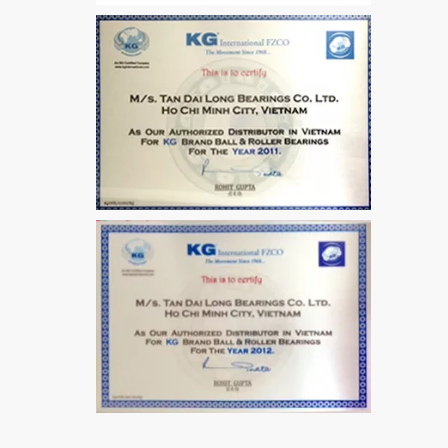
VÒNG BI / BẠC ĐẠN
MẮT TRÂU GE12
VÒNG BI / BẠC ĐẠN
CHÀ TRÒN 51106