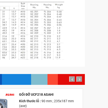
prev
next
GỐI ĐỠ UCF218 ASAHI
MỚI
Kích thước lỗ :
90 mm ; 235x187 mm
(axe)