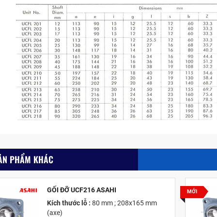
ẢN PHẨM KHÁC
GỐI ĐỠ UCF216 ASAHI
MỚI
Kích thước lỗ :
80 mm ; 208x165 mm
(axe)