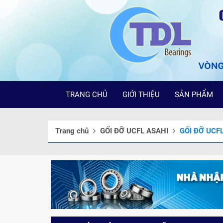
TRANG CHỦ
GIỚI THIỆU
SẢN PHẨM
Trang chủ
GỐI ĐỠ UCFL ASAHI
GỐI ĐỠ UCF