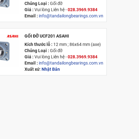
Chủng Loại :
Gối đỡ
Giá :
Vui lòng
Liên hệ -
028.3969.9384
Email :
info@tandailongbearings.com.vn
Xuất xứ
:
Nhật Bản
GỐI ĐỠ UCF201 ASAHI
MỚI
Kích thước lỗ :
12 mm ; 86x64 mm (axe)
Chủng Loại :
Gối đỡ
Giá :
Vui lòng
Liên hệ -
028.3969.9384
Email :
info@tandailongbearings.com.vn
Xuất xứ
:
Nhật Bản