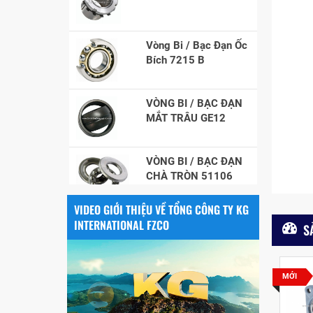
Vòng Bi / Bạc Đạn Ốc
Bích 7215 B
VÒNG BI / BẠC ĐẠN
MẮT TRÂU GE12
VÒNG BI / BẠC ĐẠN
CHÀ TRÒN 51106
VÒNG BI / BẠC ĐẠN
VIDEO GIỚI THIỆU VỀ TỔNG CÔNG TY KG
NHÀO CÀ NA 24134
INTERNATIONAL FZCO
S
Vòng bi / Bạc đạn
tròn : 698
MỚI