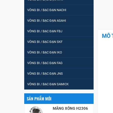
tròn : 698
VÒNG BI / BẠC ĐẠN NACHI
VÒNG BI PHS20
VÒNG BI / BẠC ĐẠN ASAHI
VÒNG BI / BẠC ĐẠN FBJ
MÔ 
5200
VÒNG BI / BẠC ĐẠN SKF
VÒNG BI / BẠC ĐẠN IKO
VÒNG BI / BẠC ĐẠN
VÒNG BI / BẠC ĐẠN FAG
CHÀ TRÒN 51105
VÒNG BI / BẠC ĐẠN JNS
VÒNG BI / BẠC ĐẠN
VÒNG BI / BẠC ĐẠN SAMICK
CỐT BƠM NƯỚC
12x12x26
SẢN PHẨM MỚI
MĂNG XÔNG H2306