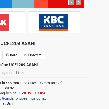
prev
next
 UCFL209 ASAHI
Share
Pinterest
phẩm: UCFL209 ASAHI
o bạn bè
In
 lỗ :
45 mm ; 188x148x108 mm (axexb)
i :
Gối đỡ
òng l
iên hệ -
028.3969.9384
fo@tandailongbearings.com.vn
hật Bản