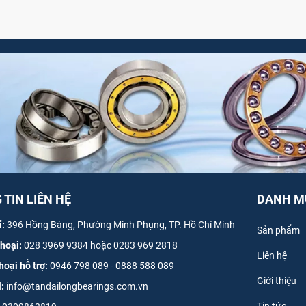
TIN LIÊN HỆ
DANH M
ỉ:
396 Hồng Bàng, Phường Minh Phụng, TP. Hồ Chí Minh
Sản phẩm
thoại:
028 3969 9384 hoặc 0283 969 2818
Liên hệ
hoại hỗ trợ:
0946 798 089
-
0
888 588 089
Giới thiệu
l:
info@tandailongbearings.com.vn
Tin tức