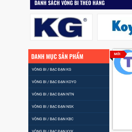
DANH SÁCH VÒNG BI THEO HÃNG
DANH MỤC SẢN PHẨM
MỚI
VÒNG BI / BẠC ĐẠN KG
VÒNG BI / BẠC ĐẠN KOYO
VÒNG BI / BẠC ĐẠN NTN
VÒNG BI / BẠC ĐẠN
VÒNG BI / BẠC ĐẠN NSK
NHÀO CÀ NA 24134
VÒNG BI / BẠC ĐẠN KBC
Vòng bi / Bạc đạn
VÒNG BI / BẠC ĐẠN KYK