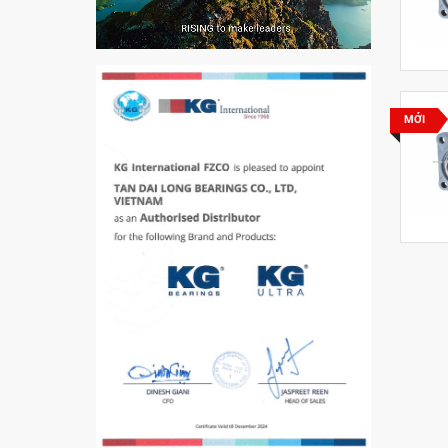
VÒNG BI PHS20
5200
MỚI
VÒNG BI / BẠC ĐẠN
CHÀ TRÒN 51105
VÒNG BI / BẠC ĐẠN
CỐT BƠM NƯỚC
12x12x26
MĂNG XÔNG H2306
Vòng Bi / Bạc Đạn Ốc
Bích 7215 B