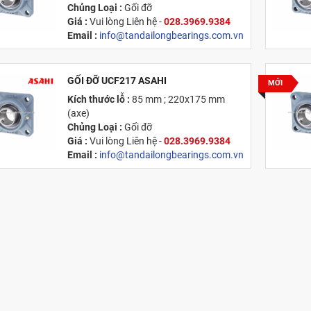
Chủng Loại :
Gối đỡ
Giá :
Vui lòng
Liên hệ -
028.3969.9384
Email :
info@tandailongbearings.com.vn
Xuất xứ
:
Nhật Bản
GỐI ĐỠ UCF217 ASAHI
MỚI
Kích thước lỗ :
85 mm ; 220x175 mm
(axe)
Chủng Loại :
Gối đỡ
Giá :
Vui lòng
Liên hệ -
028.3969.9384
Email :
info@tandailongbearings.com.vn
Xuất xứ
:
Nhật Bản