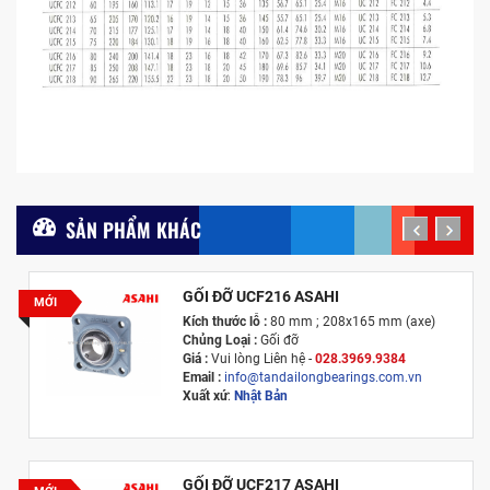
SẢN PHẨM KHÁC
prev
next
GỐI ĐỠ UCF216 ASAHI
MỚI
Kích thước lỗ :
80 mm ; 208x165 mm (axe)
Chủng Loại :
Gối đỡ
Giá :
Vui lòng
Liên hệ -
028.3969.9384
Email :
info@tandailongbearings.com.vn
Xuất xứ
:
Nhật Bản
GỐI ĐỠ UCF217 ASAHI