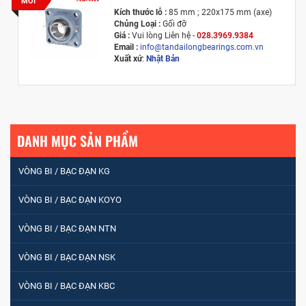
MỚI
Kích thước lỗ :
85 mm ; 220x175 mm (axe)
Chủng Loại :
Gối đỡ
Giá :
Vui lòng
Liên hệ -
028.3969.9384
Email :
info@tandailongbearings.com.vn
Xuất xứ
:
Nhật Bản
DANH MỤC SẢN PHẨM
VÒNG BI / BẠC ĐẠN KG
VÒNG BI / BẠC ĐẠN KOYO
VÒNG BI / BẠC ĐẠN NTN
VÒNG BI / BẠC ĐẠN NSK
VÒNG BI / BẠC ĐẠN KBC