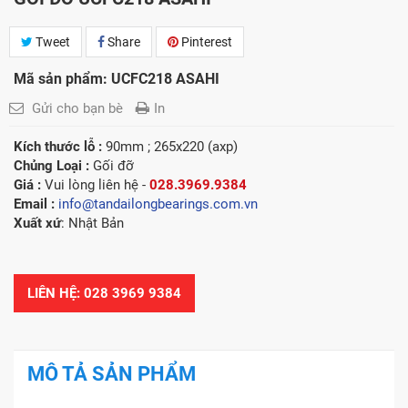
Tweet
Share
Pinterest
Mã sản phẩm: UCFC218 ASAHI
Gửi cho bạn bè
In
Kích thước lỗ :
90mm ; 265x220 (axp)
Chủng Loại :
Gối đỡ
Giá :
Vui lòng l
iên hệ -
028.3969.9384
Email :
info@tandailongbearings.com.vn
Xuất xứ
: Nhật Bản
LIÊN HỆ: 028 3969 9384
MÔ TẢ SẢN PHẨM