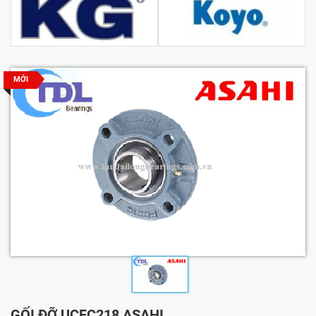
MỚI
GỐI ĐỠ UCFC218 ASAHI