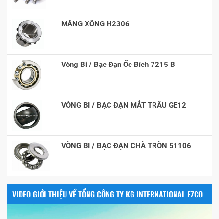
MĂNG XÔNG H2306
Vòng Bi / Bạc Đạn Ốc Bích 7215 B
VÒNG BI / BẠC ĐẠN MẮT TRÂU GE12
VÒNG BI / BẠC ĐẠN CHÀ TRÒN 51106
VIDEO GIỚI THIỆU VỀ TỔNG CÔNG TY KG INTERNATIONAL FZCO