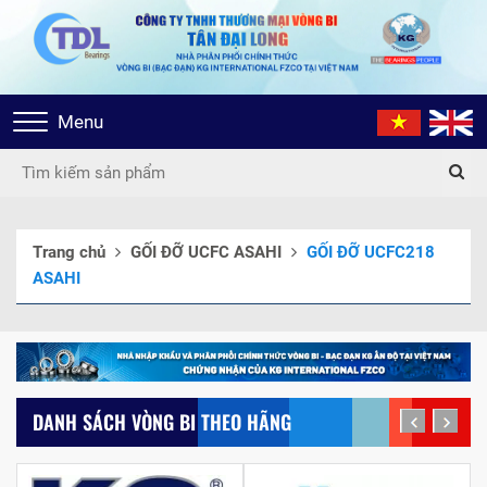
Toggle
Menu
navigation
Trang chủ
GỐI ĐỠ UCFC ASAHI
GỐI ĐỠ UCFC218
ASAHI
DANH SÁCH VÒNG BI THEO HÃNG
prev
next