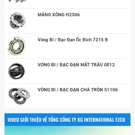
MĂNG XÔNG H2306
Vòng Bi / Bạc Đạn Ốc Bích 7215 B
VÒNG BI / BẠC ĐẠN MẮT TRÂU GE12
VÒNG BI / BẠC ĐẠN CHÀ TRÒN 51106
VIDEO GIỚI THIỆU VỀ TỔNG CÔNG TY KG INTERNATIONAL FZCO