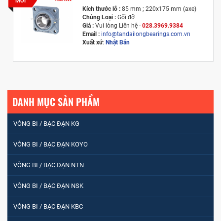
MỚI
Kích thước lỗ :
85 mm ; 220x175 mm (axe)
Chủng Loại :
Gối đỡ
Giá :
Vui lòng
Liên hệ -
028.3969.9384
Email :
info@tandailongbearings.com.vn
Xuất xứ
:
Nhật Bản
DANH MỤC SẢN PHẨM
VÒNG BI / BẠC ĐẠN KG
VÒNG BI / BẠC ĐẠN KOYO
VÒNG BI / BẠC ĐẠN NTN
VÒNG BI / BẠC ĐẠN NSK
VÒNG BI / BẠC ĐẠN KBC