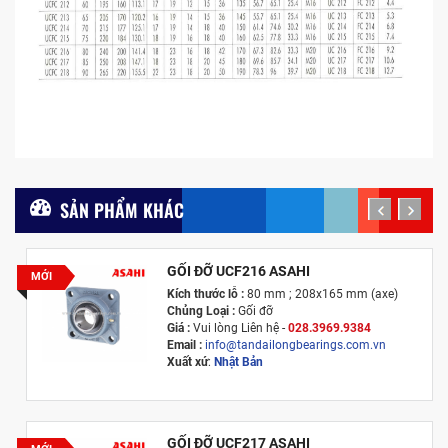
SẢN PHẨM KHÁC
prev
next
GỐI ĐỠ UCF216 ASAHI
MỚI
Kích thước lỗ :
80 mm ; 208x165 mm (axe)
Chủng Loại :
Gối đỡ
Giá :
Vui lòng
Liên hệ -
028.3969.9384
Email :
info@tandailongbearings.com.vn
Xuất xứ
:
Nhật Bản
GỐI ĐỠ UCF217 ASAHI