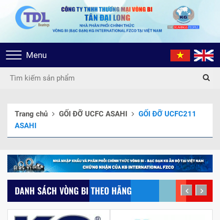
Toggle
Menu
navigation
Trang chủ
GỐI ĐỠ UCFC ASAHI
GỐI ĐỠ UCFC211
ASAHI
DANH SÁCH VÒNG BI THEO HÃNG
prev
next