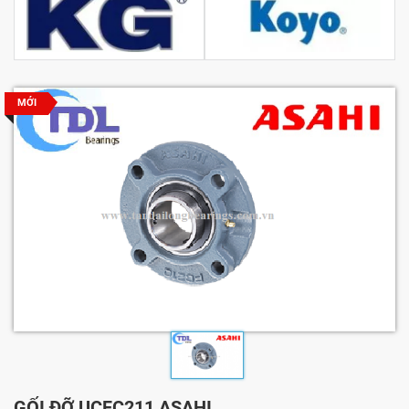
MỚI
GỐI ĐỠ UCFC211 ASAHI