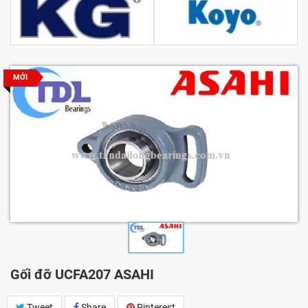
MỚI
Gối đỡ UCFA207 ASAHI
Tweet
Share
Pinterest