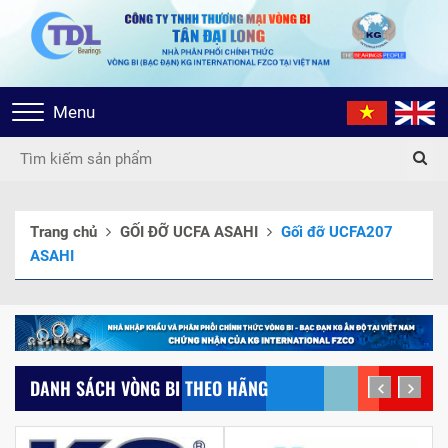
Toggle
Menu
navigation
Trang chủ
GỐI ĐỠ UCFA ASAHI
Gối đỡ UCFA207
ASAHI
DANH SÁCH VÒNG BI THEO HÃNG
prev
next