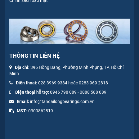
Chính sách bảo mật
THÔNG TIN LIÊN HỆ
Địa chỉ:
396 Hồng Bàng, Phường Minh Phụng, TP. Hồ Chí
Minh
Điện thoại:
028 3969 9384 hoặc 0283 969 2818
Điện thoại hỗ trợ:
0946 798 089
-
0
888 588 089
Email:
info@tandailongbearings.com.vn
MST:
0309862819