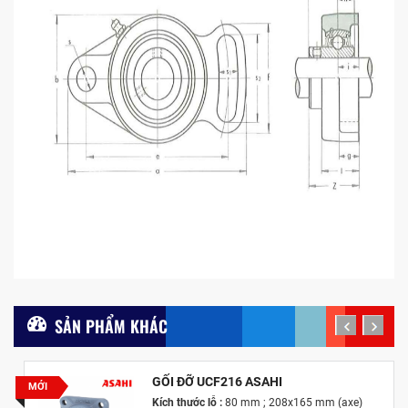
SẢN PHẨM KHÁC
prev
next
GỐI ĐỠ UCF216 ASAHI
MỚI
Kích thước lỗ :
80 mm ; 208x165 mm (axe)