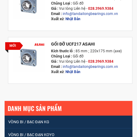
Chủng Loại :
Gối đỡ
Giá :
Vui lòng
Liên hệ -
028.3969.9384
Email :
info@tandailongbearings.com.vn
Xuất xứ
:
Nhật Bản
GỐI ĐỠ UCF217 ASAHI
MỚI
Kích thước lỗ :
85 mm ; 220x175 mm (axe)
Chủng Loại :
Gối đỡ
Giá :
Vui lòng
Liên hệ -
028.3969.9384
Email :
info@tandailongbearings.com.vn
Xuất xứ
:
Nhật Bản
DANH MỤC SẢN PHẨM
VÒNG BI / BẠC ĐẠN KG
VÒNG BI / BẠC ĐẠN KOYO