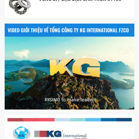
VIDEO GIỚI THIỆU VỀ TỔNG CÔNG TY KG INTERNATIONAL FZCO