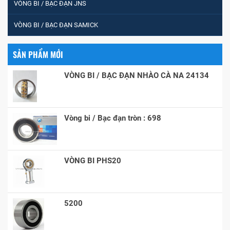
VÒNG BI / BẠC ĐẠN JNS
VÒNG BI / BẠC ĐẠN SAMICK
SẢN PHẨM MỚI
VÒNG BI / BẠC ĐẠN NHÀO CÀ NA 24134
Vòng bi / Bạc đạn tròn : 698
VÒNG BI PHS20
5200