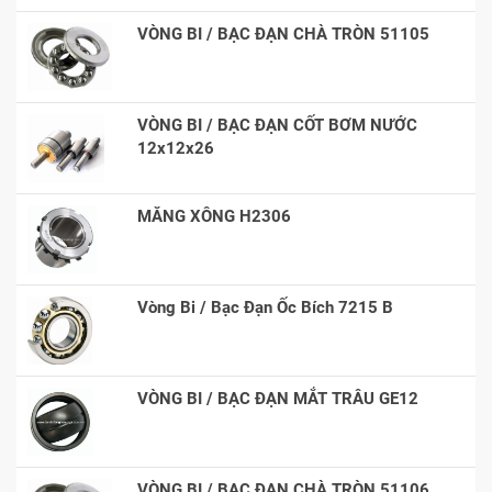
VÒNG BI / BẠC ĐẠN CHÀ TRÒN 51105
VÒNG BI / BẠC ĐẠN CỐT BƠM NƯỚC
12x12x26
MĂNG XÔNG H2306
Vòng Bi / Bạc Đạn Ốc Bích 7215 B
VÒNG BI / BẠC ĐẠN MẮT TRÂU GE12
VÒNG BI / BẠC ĐẠN CHÀ TRÒN 51106