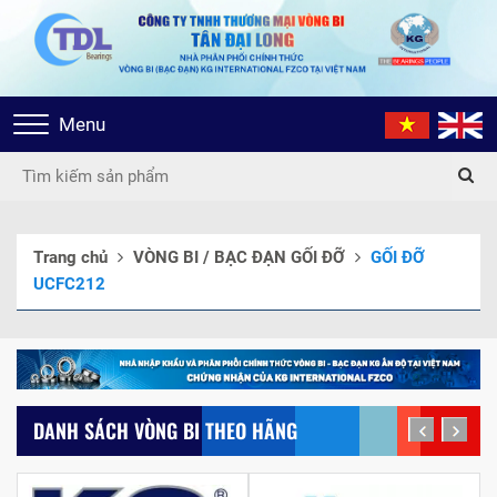
Toggle
Menu
navigation
Trang chủ
VÒNG BI / BẠC ĐẠN GỐI ĐỠ
GỐI ĐỠ
UCFC212
DANH SÁCH VÒNG BI THEO HÃNG
prev
next