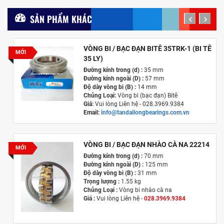
SẢN PHẨM KHÁC
prev
next
VÒNG BI / BẠC ĐẠN BITÊ 35TRK-1 (BI TÊ
MỚI
35 LY)
Đường kính trong (d) :
35 mm
Đường kính ngoài (D) :
57 mm
Độ dày vòng bi (B) :
14 mm
Chủng Loại:
Vòng bi (bạc đạn) Bitê
Giá:
Vui lòng Liên hệ - 028.3969.9384
Email:
info@tandailongbearings.com.vn
Hãng Sản Xuất :
KG International FZCO
VÒNG BI / BẠC ĐẠN NHÀO CÀ NA 22214
MỚI
Đường kính trong (d) :
70 mm
Đường kính ngoài (D) :
125 mm
Độ dày vòng bi (B) :
31 mm
Trọng lượng :
1.55 kg
Chủng Loại :
Vòng bi nhào cà na
Giá :
Vui lòng
Liên hệ -
028.3969.9384
Email :
info@tandailongbearings.com.vn
Hãng Sản Xuất :
KG International FZCO