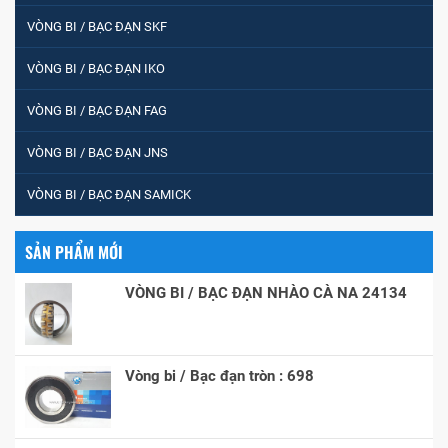
VÒNG BI / BẠC ĐẠN SKF
VÒNG BI / BẠC ĐẠN IKO
VÒNG BI / BẠC ĐẠN FAG
VÒNG BI / BẠC ĐẠN JNS
VÒNG BI / BẠC ĐẠN SAMICK
SẢN PHẨM MỚI
VÒNG BI / BẠC ĐẠN NHÀO CÀ NA 24134
Vòng bi / Bạc đạn tròn : 698