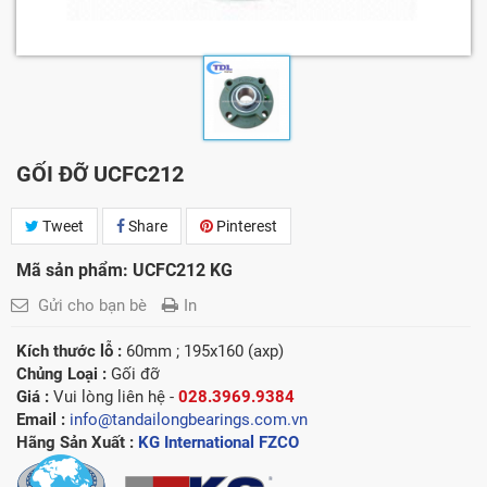
GỐI ĐỠ UCFC212
Tweet
Share
Pinterest
Mã sản phẩm: UCFC212 KG
Gửi cho bạn bè
In
Kích thước lỗ :
60mm ; 195x160 (axp)
Chủng Loại :
Gối đỡ
Giá :
Vui lòng l
iên hệ -
028.3969.9384
Email :
info@tandailongbearings.com.vn
Hãng Sản Xuất :
KG International FZCO