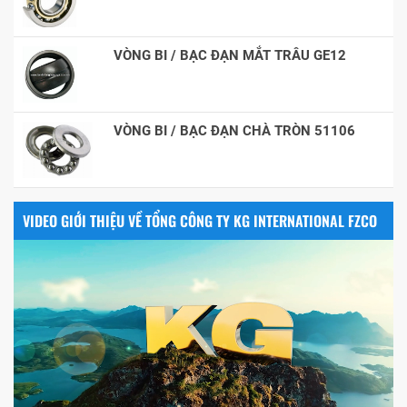
VÒNG BI / BẠC ĐẠN MẮT TRÂU GE12
VÒNG BI / BẠC ĐẠN CHÀ TRÒN 51106
VIDEO GIỚI THIỆU VỀ TỔNG CÔNG TY KG INTERNATIONAL FZCO