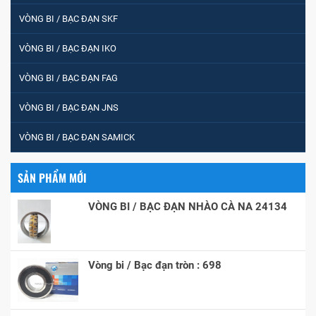
VÒNG BI / BẠC ĐẠN SKF
VÒNG BI / BẠC ĐẠN IKO
VÒNG BI / BẠC ĐẠN FAG
VÒNG BI / BẠC ĐẠN JNS
VÒNG BI / BẠC ĐẠN SAMICK
SẢN PHẨM MỚI
VÒNG BI / BẠC ĐẠN NHÀO CÀ NA 24134
Vòng bi / Bạc đạn tròn : 698