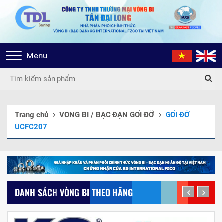
Toggle
Menu
navigation
Trang chủ
VÒNG BI / BẠC ĐẠN GỐI ĐỠ
GỐI ĐỠ
UCFC207
DANH SÁCH VÒNG BI THEO HÃNG
prev
next