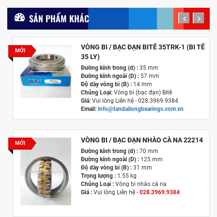
SẢN PHẨM KHÁC
prev
next
VÒNG BI / BẠC ĐẠN BITÊ 35TRK-1 (BI TÊ
MỚI
35 LY)
Đường kính trong (d) :
35 mm
Đường kính ngoài (D) :
57 mm
Độ dày vòng bi (B) :
14 mm
Chủng Loại:
Vòng bi (bạc đạn) Bitê
Giá:
Vui lòng Liên hệ - 028.3969.9384
Email:
info@tandailongbearings.com.vn
Hãng Sản Xuất :
KG International FZCO
VÒNG BI / BẠC ĐẠN NHÀO CÀ NA 22214
MỚI
Đường kính trong (d) :
70 mm
Đường kính ngoài (D) :
125 mm
Độ dày vòng bi (B) :
31 mm
Trọng lượng :
1.55 kg
Chủng Loại :
Vòng bi nhào cà na
Giá :
Vui lòng
Liên hệ -
028.3969.9384
Email :
info@tandailongbearings.com.vn
Hãng Sản Xuất :
KG International FZCO