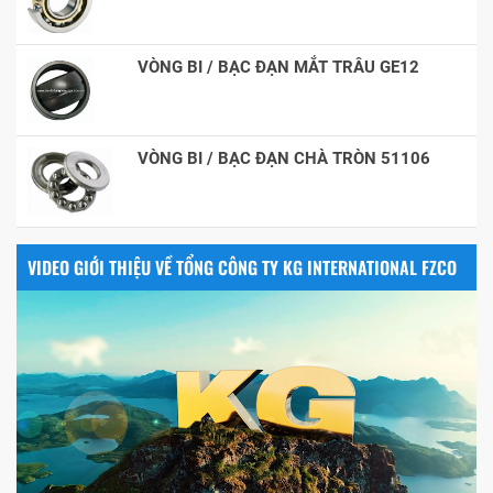
VÒNG BI / BẠC ĐẠN MẮT TRÂU GE12
VÒNG BI / BẠC ĐẠN CHÀ TRÒN 51106
VIDEO GIỚI THIỆU VỀ TỔNG CÔNG TY KG INTERNATIONAL FZCO