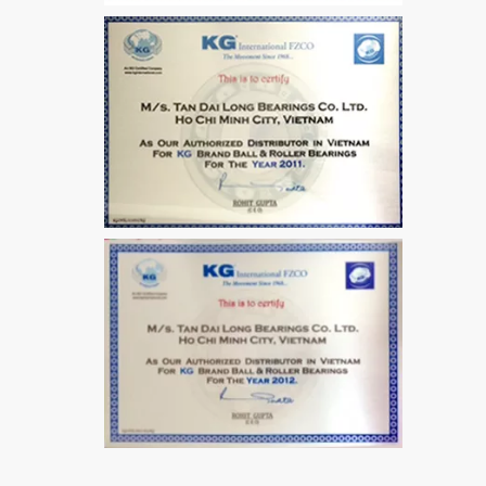
MẮT TRÂU GE12
VÒNG BI / BẠC ĐẠN
CHÀ TRÒN 51106