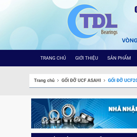
TRANG CHỦ
GIỚI THIỆU
SẢN PHẨM
Trang chủ
GỐI ĐỠ UCF ASAHI
GỐI ĐỠ UCF2