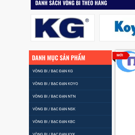
DANH SÁCH VÒNG BI THEO HÃNG
DANH MỤC SẢN PHẨM
MỚI
VÒNG BI / BẠC ĐẠN KG
VÒNG BI / BẠC ĐẠN KOYO
VÒNG BI / BẠC ĐẠN
NHÀO CÀ NA 24134
VÒNG BI / BẠC ĐẠN NTN
VÒNG BI / BẠC ĐẠN NSK
Vòng bi / Bạc đạn
tròn : 698
VÒNG BI / BẠC ĐẠN KBC
VÒNG BI / BẠC ĐẠN KYK