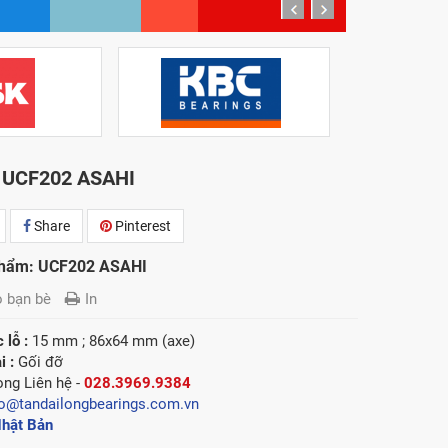
prev
next
 UCF202 ASAHI
Share
Pinterest
phẩm: UCF202 ASAHI
o bạn bè
In
 lỗ :
15 mm ; 86x64 mm (axe)
i :
Gối đỡ
lòng
Liên hệ -
028.3969.9384
fo@tandailongbearings.com.vn
hật Bản