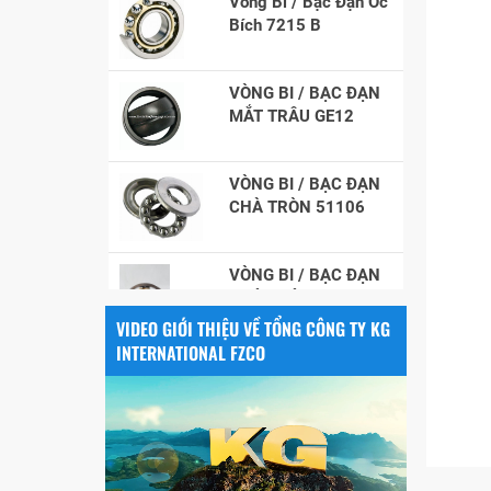
VÒNG BI / BẠC ĐẠN
MẮT TRÂU GE12
VÒNG BI / BẠC ĐẠN
CHÀ TRÒN 51106
VÒNG BI / BẠC ĐẠN
NHÀO CÀ NA 24134
VIDEO GIỚI THIỆU VỀ TỔNG CÔNG TY KG
Vòng bi / Bạc đạn
INTERNATIONAL FZCO
tròn : 698
VÒNG BI PHS20