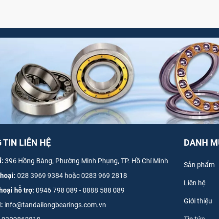
TIN LIÊN HỆ
DANH M
ỉ:
396 Hồng Bàng, Phường Minh Phụng, TP. Hồ Chí Minh
Sản phẩm
thoại:
028 3969 9384 hoặc 0283 969 2818
Liên hệ
hoại hỗ trợ:
0946 798 089
-
0
888 588 089
Giới thiệu
l:
info@tandailongbearings.com.vn
Tin tức