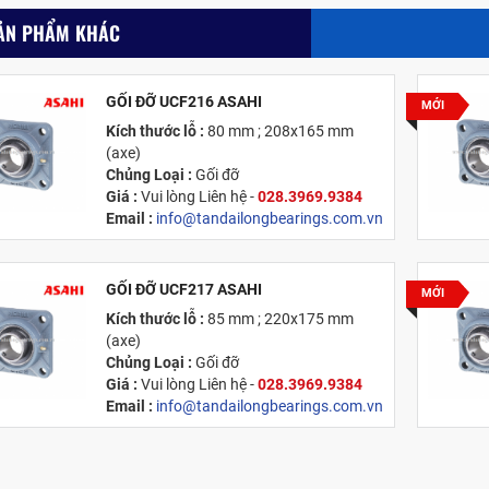
ẢN PHẨM KHÁC
GỐI ĐỠ UCF216 ASAHI
MỚI
Kích thước lỗ :
80 mm ; 208x165 mm
(axe)
Chủng Loại :
Gối đỡ
Giá :
Vui lòng
Liên hệ -
028.3969.9384
Email :
info@tandailongbearings.com.vn
Xuất xứ
:
Nhật Bản
GỐI ĐỠ UCF217 ASAHI
MỚI
Kích thước lỗ :
85 mm ; 220x175 mm
(axe)
Chủng Loại :
Gối đỡ
Giá :
Vui lòng
Liên hệ -
028.3969.9384
Email :
info@tandailongbearings.com.vn
Xuất xứ
:
Nhật Bản