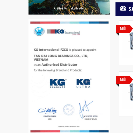
5200
S
MỚI
VÒNG BI / BẠC ĐẠN
CHÀ TRÒN 51105
VÒNG BI / BẠC ĐẠN
CỐT BƠM NƯỚC
12x12x26
MỚI
MĂNG XÔNG H2306
Vòng Bi / Bạc Đạn Ốc
Bích 7215 B
VÒNG BI / BẠC ĐẠN