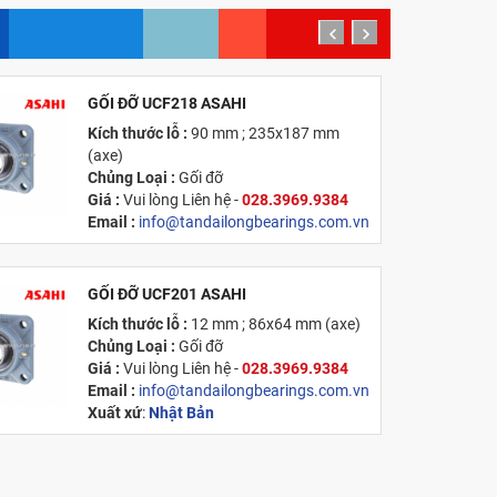
prev
next
GỐI ĐỠ UCF218 ASAHI
MỚI
Kích thước lỗ :
90 mm ; 235x187 mm
(axe)
Chủng Loại :
Gối đỡ
Giá :
Vui lòng
Liên hệ -
028.3969.9384
Email :
info@tandailongbearings.com.vn
Xuất xứ
:
Nhật Bản
GỐI ĐỠ UCF201 ASAHI
MỚI
Kích thước lỗ :
12 mm ; 86x64 mm (axe)
Chủng Loại :
Gối đỡ
Giá :
Vui lòng
Liên hệ -
028.3969.9384
Email :
info@tandailongbearings.com.vn
Xuất xứ
:
Nhật Bản