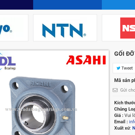
GỐI ĐỠ
Tweet
Mã sản 
Gửi ch
Kích thước
Chủng Loạ
Giá :
Vui 
Email :
in
Xuất xứ
:
N