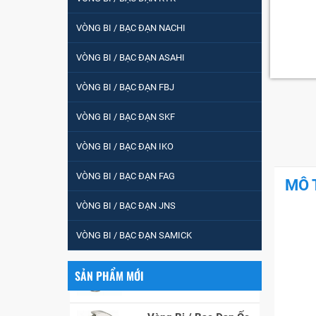
VÒNG BI PHS20
VÒNG BI / BẠC ĐẠN NACHI
VÒNG BI / BẠC ĐẠN ASAHI
5200
VÒNG BI / BẠC ĐẠN FBJ
VÒNG BI / BẠC ĐẠN SKF
VÒNG BI / BẠC ĐẠN
CHÀ TRÒN 51105
VÒNG BI / BẠC ĐẠN IKO
VÒNG BI / BẠC ĐẠN FAG
VÒNG BI / BẠC ĐẠN
MÔ 
CỐT BƠM NƯỚC
VÒNG BI / BẠC ĐẠN JNS
12x12x26
VÒNG BI / BẠC ĐẠN SAMICK
MĂNG XÔNG H2306
SẢN PHẨM MỚI
Vòng Bi / Bạc Đạn Ốc
Bích 7215 B