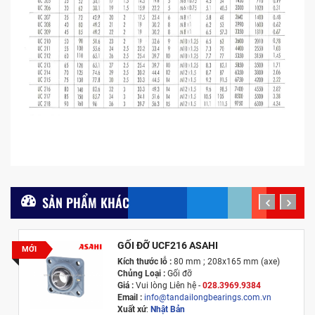
SẢN PHẨM KHÁC
prev
next
GỐI ĐỠ UCF216 ASAHI
MỚI
Kích thước lỗ :
80 mm ; 208x165 mm (axe)
Chủng Loại :
Gối đỡ
Giá :
Vui lòng
Liên hệ -
028.3969.9384
Email :
info@tandailongbearings.com.vn
Xuất xứ
:
Nhật Bản