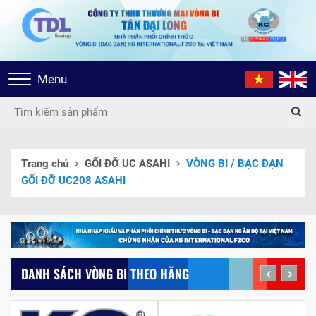
Toggle
Menu
navigation
Trang chủ
GỐI ĐỠ UC ASAHI
VÒNG BI / BẠC ĐẠN
GỐI ĐỠ UC208 ASAHI
DANH SÁCH VÒNG BI THEO HÃNG
prev
next