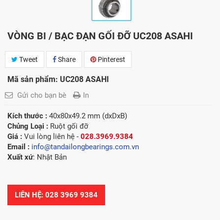
VÒNG BI / BẠC ĐẠN GỐI ĐỠ UC208 ASAHI
Tweet
Share
Pinterest
Mã sản phẩm: UC208 ASAHI
Gửi cho bạn bè
In
Kích thước :
40x80x49.2 mm (dxDxB)
Chủng Loại :
Ruột gối đỡ
Giá :
Vui lòng l
iên hệ -
028.3969.9384
Email :
info@tandailongbearings.com.vn
Xuất xứ
: Nhật Bản
LIÊN HỆ: 028 3969 9384