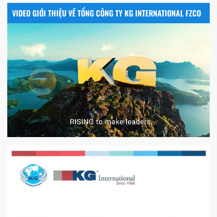
VIDEO GIỚI THIỆU VỀ TỔNG CÔNG TY KG INTERNATIONAL FZCO