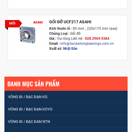
GỐI ĐỠ UCF217 ASAHI
MỚI
Kích thước lỗ :
85 mm ; 220x175 mm (axe)
Chủng Loại :
Gối đỡ
Giá :
Vui lòng
Liên hệ -
028.3969.9384
Email :
info@tandailongbearings.com.vn
Xuất xứ
:
Nhật Bản
DANH MỤC SẢN PHẨM
VÒNG BI / BẠC ĐẠN KG
VÒNG BI / BẠC ĐẠN KOYO
VÒNG BI / BẠC ĐẠN NTN