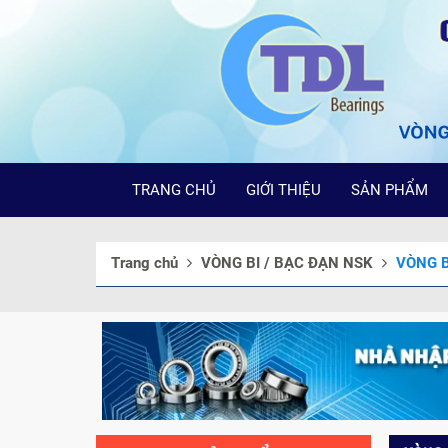
TRANG CHỦ
GIỚI THIỆU
SẢN PHẨM
Trang chủ
VÒNG BI / BẠC ĐẠN NSK
VÒNG B