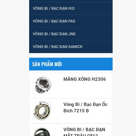
VÒNG BI / BẠC ĐẠN IKO
VÒNG BI / BẠC ĐẠN FAG
VÒNG BI / BẠC ĐẠN
CHÀ TRÒN 51105
VÒNG BI / BẠC ĐẠN JNS
VÒNG BI / BẠC ĐẠN SAMICK
VÒNG BI / BẠC ĐẠN
CỐT BƠM NƯỚC
12x12x26
SẢN PHẨM MỚI
MĂNG XÔNG H2306
Vòng Bi / Bạc Đạn Ốc
Bích 7215 B
VÒNG BI / BẠC ĐẠN
MẮT TRÂU GE12