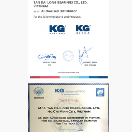
VÒNG BI / BẠC ĐẠN
CHÀ TRÒN 51105
VÒNG BI / BẠC ĐẠN
CỐT BƠM NƯỚC
12x12x26
MĂNG XÔNG H2306
Vòng Bi / Bạc Đạn Ốc
Bích 7215 B
VÒNG BI / BẠC ĐẠN
MẮT TRÂU GE12
VÒNG BI / BẠC ĐẠN
CHÀ TRÒN 51106