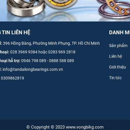
TIN LIÊN HỆ
DANH M
ỉ:
396 Hồng Bàng, Phường Minh Phụng, TP. Hồ Chí Minh
Sản phẩm
thoại:
028 3969 9384 hoặc 0283 969 2818
Liên hệ
hoại hỗ trợ:
0946 798 089
-
0
888 588 089
Giới thiệu
l:
info@tandailongbearings.com.vn
Tin tức
0309862819
© Copyright © 2023 www.vongbikg.com