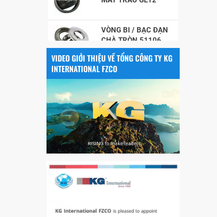
VÒNG BI / BẠC ĐẠN
CHÀ TRÒN 51106
VIDEO GIỚI THIỆU VỀ TỔNG CÔNG TY KG
VÒNG BI / BẠC ĐẠN
INTERNATIONAL FZCO
NHÀO CÀ NA 24134
Vòng bi / Bạc đạn
tròn : 698
VÒNG BI PHS20
5200