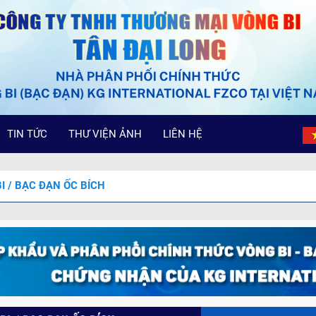
TIN TỨC
THƯ VIỆN ẢNH
LIÊN HỆ
I / BẠC ĐẠN ỐC BÍCH