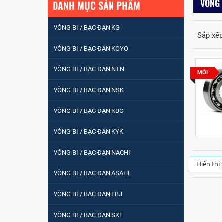
VÒNG 
DANH MỤC SẢN PHẨM
VÒNG BI / BẠC ĐẠN KG
Sắp xếp
VÒNG BI / BẠC ĐẠN KOYO
VÒNG BI / BẠC ĐẠN NTN
MỚI
VÒNG BI / BẠC ĐẠN NSK
VÒNG BI / BẠC ĐẠN
NHÀO CÀ NA 24134
VÒNG BI / BẠC ĐẠN KBC
VÒNG BI / BẠC ĐẠN KYK
Vòng bi / Bạc đạn
tròn : 698
VÒNG BI / BẠC ĐẠN NACHI
Hiển thị 
VÒNG BI / BẠC ĐẠN ASAHI
VÒNG BI PHS20
VÒNG BI / BẠC ĐẠN FBJ
VÒNG BI / BẠC ĐẠN SKF
5200