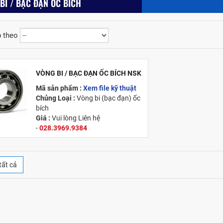
BI / BẠC ĐẠN ỐC BÍCH
 theo
VÒNG BI / BẠC ĐẠN ỐC BÍCH NSK
Mã sản phẩm :
Xem file kỹ thuật
Chủng Loại :
Vòng bi (bạc đạn) ốc
bích
Giá :
Vui lòng
Liên hệ
-
028.3969.9384
Email
:
info@tandailongbearings.com.vn
Xuất xứ :
Nhật Bản
tất cả