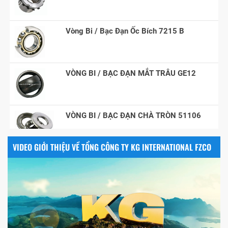
Vòng Bi / Bạc Đạn Ốc Bích 7215 B
VÒNG BI / BẠC ĐẠN MẮT TRÂU GE12
VÒNG BI / BẠC ĐẠN CHÀ TRÒN 51106
VIDEO GIỚI THIỆU VỀ TỔNG CÔNG TY KG INTERNATIONAL FZCO
VÒNG BI / BẠC ĐẠN NHÀO CÀ NA 24134
Vòng bi / Bạc đạn tròn : 698