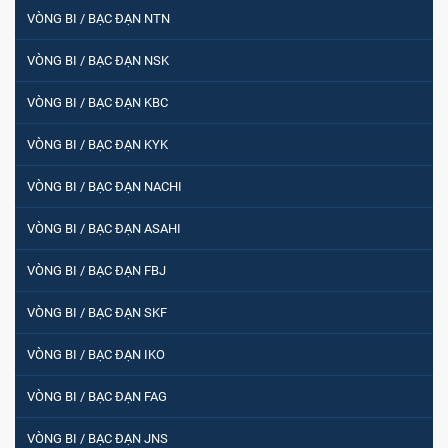
VÒNG BI / BẠC ĐẠN NTN
VÒNG BI / BẠC ĐẠN NSK
Vòng bi / Bạc đạn tròn : 698
VÒNG BI / BẠC ĐẠN KBC
VÒNG BI PHS20
VÒNG BI / BẠC ĐẠN KYK
VÒNG BI / BẠC ĐẠN NACHI
5200
VÒNG BI / BẠC ĐẠN ASAHI
VÒNG BI / BẠC ĐẠN FBJ
VÒNG BI / BẠC ĐẠN CHÀ TRÒN 51105
VÒNG BI / BẠC ĐẠN SKF
VÒNG BI / BẠC ĐẠN IKO
VÒNG BI / BẠC ĐẠN CỐT BƠM NƯỚC
VÒNG BI / BẠC ĐẠN FAG
12x12x26
VÒNG BI / BẠC ĐẠN JNS