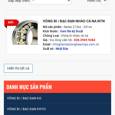
Sắp xếp theo
Hiển thị
VÒNG BI / BẠC ĐẠN NHÀO CÀ NA NTN
MỚI
Mã sản phẩm :
Series 213xx - 241xx
Kích thước :
Xem file kỹ thuật
Chủng Loại :
Vòng bi nhào cà na
Giá :
Vui lòng
Liên hệ -
028.3969.9384
Email :
info@tandailongbearings.com.vn
Xuất xứ :
Nhật Bản
Hiển thị tất cả
DANH MỤC SẢN PHẨM
VÒNG BI / BẠC ĐẠN KG
VÒNG BI / BẠC ĐẠN KOYO
VÒNG BI / BẠC ĐẠN NHÀO CÀ NA 24134