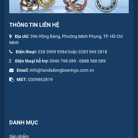
THÔNG TIN LIÊN HỆ
Địa chỉ:
396 Hồng Bàng, Phường Minh Phụng, TP. Hồ Chí
Minh
Điện thoại:
028 3969 9384 hoặc 0283 969 2818
Điện thoại hỗ trợ:
0946 798 089
-
0
888 588 089
Email:
info@tandailongbearings.com.vn
MST:
0309862819
DANH MỤC
Sản phẩm