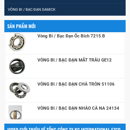
MĂNG XÔNG H2306
VÒNG BI / BẠC ĐẠN SAMICK
SẢN PHẨM MỚI
Vòng Bi / Bạc Đạn Ốc Bích 7215 B
VÒNG BI / BẠC ĐẠN MẮT TRÂU GE12
VÒNG BI / BẠC ĐẠN CHÀ TRÒN 51106
VÒNG BI / BẠC ĐẠN NHÀO CÀ NA 24134
VIDEO GIỚI THIỆU VỀ TỔNG CÔNG TY KG INTERNATIONAL FZCO
Vòng bi / Bạc đạn tròn : 698