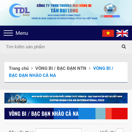
Toggle
Menu
navigation
Trang chủ
VÒNG BI / BẠC ĐẠN NTN
VÒNG BI /
BẠC ĐẠN NHÀO CÀ NA
VÒNG BI / BẠC ĐẠN NHÀO CÀ NA