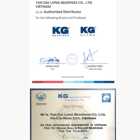
VÒNG BI / BẠC ĐẠN
CHÀ TRÒN 51105
VÒNG BI / BẠC ĐẠN
CỐT BƠM NƯỚC
12x12x26
MĂNG XÔNG H2306
Vòng Bi / Bạc Đạn Ốc
Bích 7215 B
VÒNG BI / BẠC ĐẠN
MẮT TRÂU GE12
VÒNG BI / BẠC ĐẠN
CHÀ TRÒN 51106