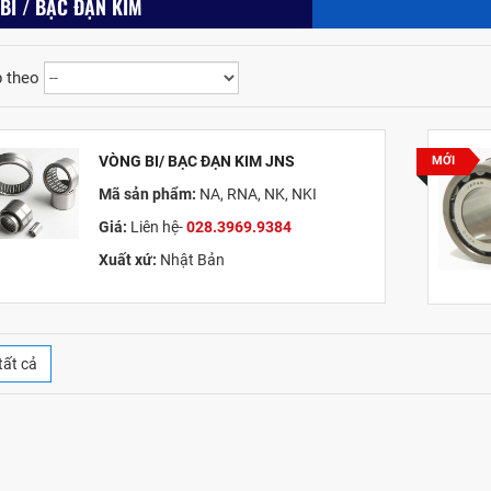
BI / BẠC ĐẠN KIM
 theo
VÒNG BI/ BẠC ĐẠN KIM JNS
MỚI
Mã sản phẩm:
NA, RNA, NK, NKI
Giá:
Liên hệ-
028.3969.9384
Xuất xứ:
Nhật Bản
tất cả