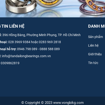
TIN LIÊN HỆ
DANH M
ỉ:
396 Hồng Bàng, Phường Minh Phụng, TP. Hồ Chí Minh
Sản phẩm
thoại:
028 3969 9384 hoặc 0283 969 2818
Liên hệ
hoại hỗ trợ:
0946 798 089
-
0
888 588 089
Giới thiệu
l:
info@tandailongbearings.com.vn
Tin tức
0309862819
© Copyright © 2023 www.vongbikg.com