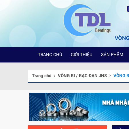
TRANG CHỦ
GIỚI THIỆU
SẢN PHẨM
Trang chủ
VÒNG BI / BẠC ĐẠN JNS
VÒNG B