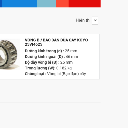
Hiển thị
VÒNG BI/ BẠC ĐẠN ĐŨA CÂY KOYO
25VI4625
Đường kính trong (d) :
25 mm
Đường kính ngoài (D) :
46 mm
Độ dày vòng bi (B) :
25 mm
Trọng lượng (W):
0.182 kg
Chủng loại :
Vòng bi (Bạc đạn) cây
Giá :
Vui lòng
Liên hệ -
028.3969.9384
Email
:
info@tandailongbearings.com.vn
Hãng sản xuất : Nhật Bản