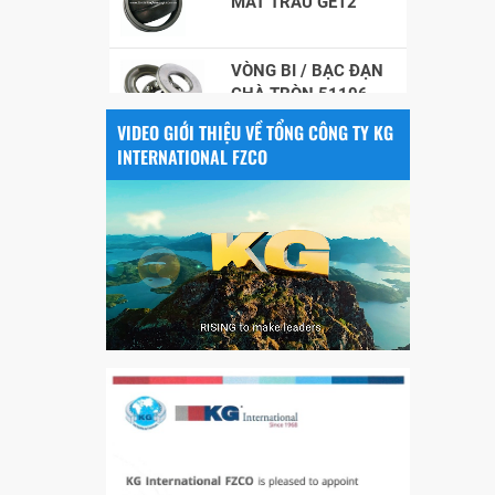
VÒNG BI / BẠC ĐẠN
CHÀ TRÒN 51106
VIDEO GIỚI THIỆU VỀ TỔNG CÔNG TY KG
VÒNG BI / BẠC ĐẠN
INTERNATIONAL FZCO
NHÀO CÀ NA 24134
Vòng bi / Bạc đạn
tròn : 698
VÒNG BI PHS20
5200