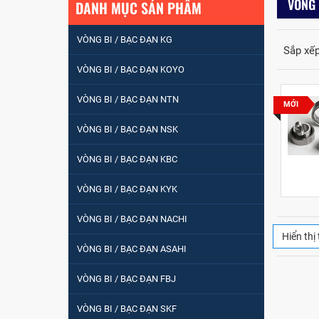
VÒNG 
DANH MỤC SẢN PHẨM
VÒNG BI / BẠC ĐẠN KG
Sắp xếp
VÒNG BI / BẠC ĐẠN KOYO
VÒNG BI / BẠC ĐẠN NTN
MỚI
VÒNG BI / BẠC ĐẠN NSK
VÒNG BI / BẠC ĐẠN
NHÀO CÀ NA 24134
VÒNG BI / BẠC ĐẠN KBC
VÒNG BI / BẠC ĐẠN KYK
Vòng bi / Bạc đạn
tròn : 698
VÒNG BI / BẠC ĐẠN NACHI
Hiển thị 
VÒNG BI / BẠC ĐẠN ASAHI
VÒNG BI PHS20
VÒNG BI / BẠC ĐẠN FBJ
VÒNG BI / BẠC ĐẠN SKF
5200