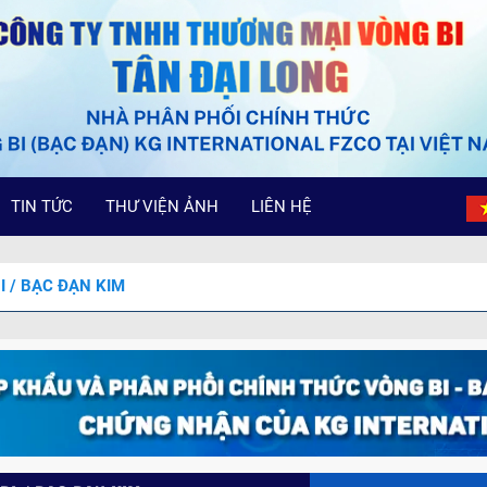
TIN TỨC
THƯ VIỆN ẢNH
LIÊN HỆ
I / BẠC ĐẠN KIM