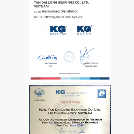
VÒNG BI / BẠC ĐẠN
CHÀ TRÒN 51105
VÒNG BI / BẠC ĐẠN
CỐT BƠM NƯỚC
12x12x26
MĂNG XÔNG H2306
Vòng Bi / Bạc Đạn Ốc
Bích 7215 B
VÒNG BI / BẠC ĐẠN
MẮT TRÂU GE12
VÒNG BI / BẠC ĐẠN
CHÀ TRÒN 51106