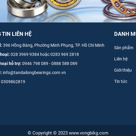
TIN LIÊN HỆ
DANH M
ỉ:
396 Hồng Bàng, Phường Minh Phụng, TP. Hồ Chí Minh
Sản phẩm
thoại:
028 3969 9384 hoặc 0283 969 2818
Liên hệ
hoại hỗ trợ:
0946 798 089
-
0
888 588 089
Giới thiệu
l:
info@tandailongbearings.com.vn
Tin tức
0309862819
© Copyright © 2023 www.vongbikg.com