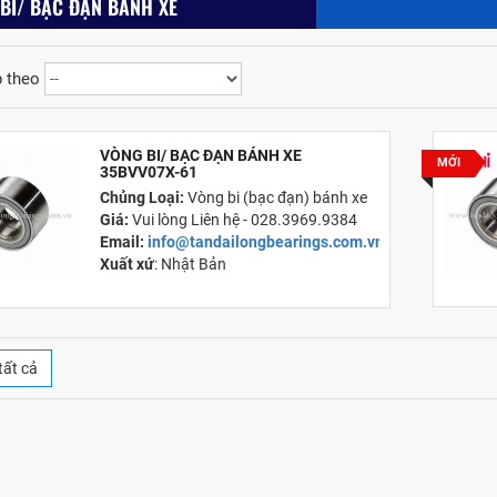
BI/ BẠC ĐẠN BÁNH XE
 theo
VÒNG BI/ BẠC ĐẠN BÁNH XE
MỚI
35BVV07X-61
Chủng Loại:
Vòng bi (bạc đạn) bánh xe
Giá:
Vui lòng Liên hệ - 028.3969.9384
Email:
info@tandailongbearings.com.vn
Xuất xứ
: Nhật Bản
tất cả