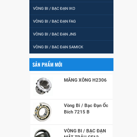
VÒNG BI / BẠC ĐẠN IKO
VÒNG BI / BẠC ĐẠN FAG
VÒNG BI / BẠC ĐẠN
CHÀ TRÒN 51105
VÒNG BI / BẠC ĐẠN JNS
VÒNG BI / BẠC ĐẠN SAMICK
VÒNG BI / BẠC ĐẠN
CỐT BƠM NƯỚC
12x12x26
SẢN PHẨM MỚI
MĂNG XÔNG H2306
Vòng Bi / Bạc Đạn Ốc
Bích 7215 B
VÒNG BI / BẠC ĐẠN
MẮT TRÂU GE12