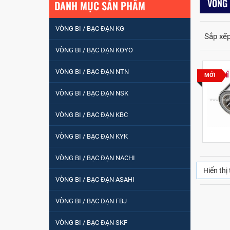
VÒNG 
DANH MỤC SẢN PHẨM
VÒNG BI / BẠC ĐẠN KG
Sắp xếp
VÒNG BI / BẠC ĐẠN KOYO
VÒNG BI / BẠC ĐẠN NTN
MỚI
VÒNG BI / BẠC ĐẠN NSK
VÒNG BI / BẠC ĐẠN
NHÀO CÀ NA 24134
VÒNG BI / BẠC ĐẠN KBC
VÒNG BI / BẠC ĐẠN KYK
Vòng bi / Bạc đạn
tròn : 698
VÒNG BI / BẠC ĐẠN NACHI
Hiển thị 
VÒNG BI / BẠC ĐẠN ASAHI
VÒNG BI PHS20
VÒNG BI / BẠC ĐẠN FBJ
VÒNG BI / BẠC ĐẠN SKF
5200