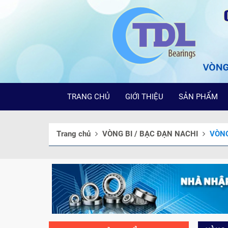
TRANG CHỦ
GIỚI THIỆU
SẢN PHẨM
Trang chủ
VÒNG BI / BẠC ĐẠN NACHI
VÒNG