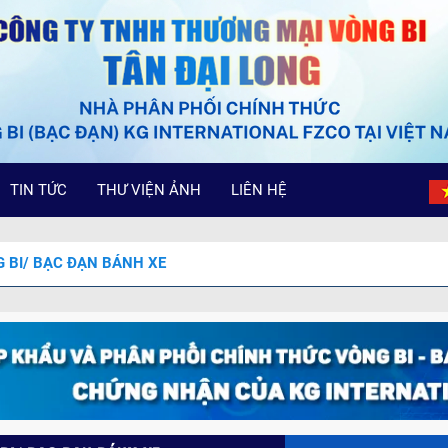
TIN TỨC
THƯ VIỆN ẢNH
LIÊN HỆ
 BI/ BẠC ĐẠN BÁNH XE