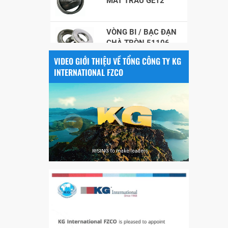
VÒNG BI / BẠC ĐẠN
CHÀ TRÒN 51106
VIDEO GIỚI THIỆU VỀ TỔNG CÔNG TY KG
VÒNG BI / BẠC ĐẠN
INTERNATIONAL FZCO
NHÀO CÀ NA 24134
Vòng bi / Bạc đạn
tròn : 698
VÒNG BI PHS20
5200