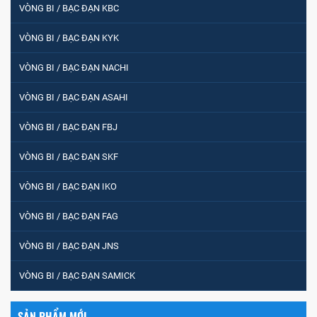
VÒNG BI / BẠC ĐẠN KBC
VÒNG BI PHS20
VÒNG BI / BẠC ĐẠN KYK
VÒNG BI / BẠC ĐẠN NACHI
5200
VÒNG BI / BẠC ĐẠN ASAHI
VÒNG BI / BẠC ĐẠN FBJ
VÒNG BI / BẠC ĐẠN CHÀ TRÒN 51105
VÒNG BI / BẠC ĐẠN SKF
VÒNG BI / BẠC ĐẠN IKO
VÒNG BI / BẠC ĐẠN CỐT BƠM NƯỚC
VÒNG BI / BẠC ĐẠN FAG
12x12x26
VÒNG BI / BẠC ĐẠN JNS
MĂNG XÔNG H2306
VÒNG BI / BẠC ĐẠN SAMICK
SẢN PHẨM MỚI