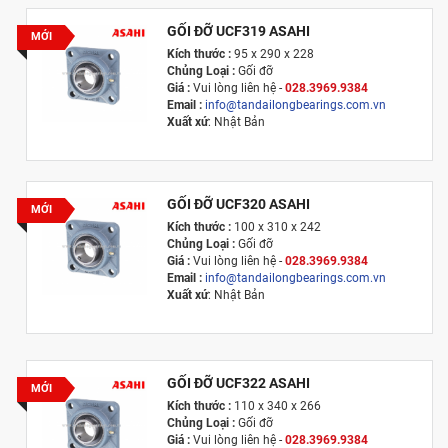
GỐI ĐỠ UCF319 ASAHI
MỚI
Kích thước :
95 x 290 x 228
Chủng Loại :
Gối đỡ
Giá :
Vui lòng l
iên hệ -
028.3969.9384
Email :
info@tandailongbearings.com.vn
Xuất xứ
: Nhật Bản
GỐI ĐỠ UCF320 ASAHI
MỚI
Kích thước :
100 x 310 x 242
Chủng Loại :
Gối đỡ
Giá :
Vui lòng l
iên hệ -
028.3969.9384
Email :
info@tandailongbearings.com.vn
Xuất xứ
: Nhật Bản
GỐI ĐỠ UCF322 ASAHI
MỚI
Kích thước :
110 x 340 x 266
Chủng Loại :
Gối đỡ
Giá :
Vui lòng l
iên hệ -
028.3969.9384