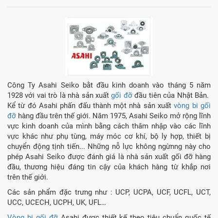
Công Ty Asahi Seiko bằt đầu kinh doanh vào tháng 5 năm
1928 với vai trò là nhà sản xuất
gối đỡ
đầu tiên của Nhật Bản.
Kể từ đó Asahi phấn đấu thành một nhà sản xuất
vòng bi
gối
đỡ
hàng đầu trên thế giới. Năm 1975, Asahi Seiko mở rộng lĩnh
vực kinh doanh của mình bằng cách thâm nhập vào các lĩnh
vực khác như phụ tùng, máy móc cơ khí, bộ ly hợp, thiết bị
chuyển động tịnh tiến... Những nỗ lực không ngừnng này cho
phép Asahi Seiko được đánh giá là nhà sản xuất gối đỡ hàng
đầu, thương hiệu đáng tin cậy của khách hàng từ khắp nơi
trên thế giới.
Các sản phẩm đặc trưng như : UCP, UCPA, UCF, UCFL, UCT,
UCC, UCECH, UCPH, UK, UFL…
Vòng bi gối đỡ
Asahi được thiết kế theo tiêu chuẩn quốc tế