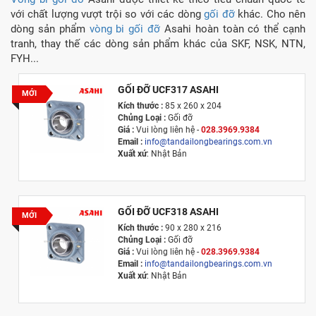
với chất lượng vượt trội so với các dòng
gối đỡ
khác. Cho nên
dòng sản phẩm
vòng bi gối đỡ
Asahi hoàn toàn có thể cạnh
tranh, thay thế các dòng sản phẩm khác của SKF, NSK, NTN,
FYH...
GỐI ĐỠ UCF317 ASAHI
MỚI
Kích thước :
85 x 260 x 204
Chủng Loại :
Gối đỡ
Giá :
Vui lòng l
iên hệ -
028.3969.9384
Email :
info@tandailongbearings.com.vn
Xuất xứ
: Nhật Bản
GỐI ĐỠ UCF318 ASAHI
MỚI
Kích thước :
90 x 280 x 216
Chủng Loại :
Gối đỡ
Giá :
Vui lòng l
iên hệ -
028.3969.9384
Email :
info@tandailongbearings.com.vn
Xuất xứ
: Nhật Bản