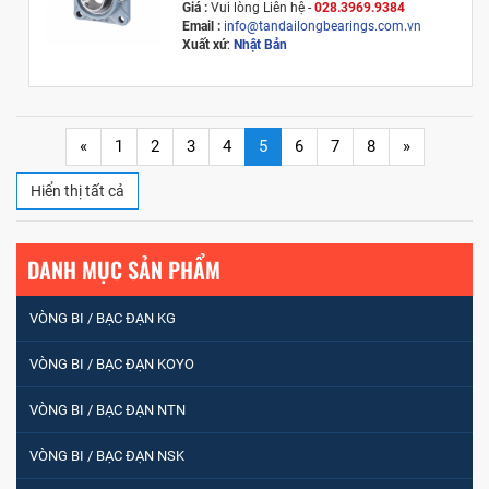
Giá :
Vui lòng
Liên hệ -
028.3969.9384
Email :
info@tandailongbearings.com.vn
Xuất xứ
:
Nhật Bản
«
1
2
3
4
5
6
7
8
»
Hiển thị tất cả
DANH MỤC SẢN PHẨM
VÒNG BI / BẠC ĐẠN KG
VÒNG BI / BẠC ĐẠN NHÀO CÀ NA 24134
VÒNG BI / BẠC ĐẠN KOYO
VÒNG BI / BẠC ĐẠN NTN
Vòng bi / Bạc đạn tròn : 698
VÒNG BI / BẠC ĐẠN NSK