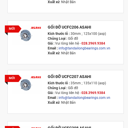
Xuất xứ
: Nhật Bản
GỐI ĐỠ UCFC206 ASAHI
MỚI
Kích thước lỗ :
30mm ; 125x100 (axp)
Chủng Loại :
Gối đỡ
Giá :
Vui lòng l
iên hệ -
028.3969.9384
Email :
info@tandailongbearings.com.vn
Xuất xứ
: Nhật Bản
GỐI ĐỠ UCFC207 ASAHI
MỚI
Kích thước lỗ :
35mm ; 135x110 (axp)
Chủng Loại :
Gối đỡ
Giá :
Vui lòng l
iên hệ -
028.3969.9384
Email :
info@tandailongbearings.com.vn
Xuất xứ
: Nhật Bản
GỐI ĐỠ UCFC208 ASAHI