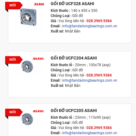
GỐI ĐỠ UCF328 ASAHI
MỚI
Kích thước :
140 x 450 x 350
Chủng Loại :
Gối đỡ
Giá :
Vui lòng l
iên hệ -
028.3969.9384
Email :
info@tandailongbearings.com.vn
Xuất xứ
: Nhật Bản
GỐI ĐỠ UCFC204 ASAHI
MỚI
Kích thước lỗ :
20mm ; 100x78 (axp)
Chủng Loại :
Gối đỡ
Giá :
Vui lòng l
iên hệ -
028.3969.9384
Email :
info@tandailongbearings.com.vn
Xuất xứ
: Nhật Bản
GỐI ĐỠ UCFC205 ASAHI
MỚI
Kích thước lỗ :
25mm ; 115x90 (axp)
Chủng Loại :
Gối đỡ
Giá :
Vui lòng l
iên hệ -
028.3969.9384
Email :
info@tandailongbearings.com.vn