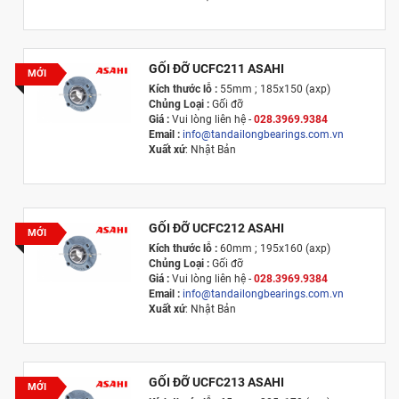
GỐI ĐỠ UCFC211 ASAHI
MỚI
Kích thước lỗ :
55mm ; 185x150 (axp)
Chủng Loại :
Gối đỡ
Giá :
Vui lòng l
iên hệ -
028.3969.9384
Email :
info@tandailongbearings.com.vn
Xuất xứ
: Nhật Bản
GỐI ĐỠ UCFC212 ASAHI
MỚI
Kích thước lỗ :
60mm ; 195x160 (axp)
Chủng Loại :
Gối đỡ
Giá :
Vui lòng l
iên hệ -
028.3969.9384
Email :
info@tandailongbearings.com.vn
Xuất xứ
: Nhật Bản
GỐI ĐỠ UCFC213 ASAHI
MỚI