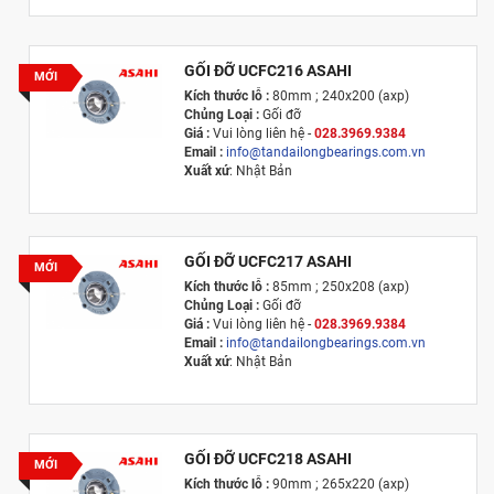
GỐI ĐỠ UCFC216 ASAHI
MỚI
Kích thước lỗ :
80mm ; 240x200 (axp)
Chủng Loại :
Gối đỡ
Giá :
Vui lòng l
iên hệ -
028.3969.9384
Email :
info@tandailongbearings.com.vn
Xuất xứ
: Nhật Bản
GỐI ĐỠ UCFC217 ASAHI
MỚI
Kích thước lỗ :
85mm ; 250x208 (axp)
Chủng Loại :
Gối đỡ
Giá :
Vui lòng l
iên hệ -
028.3969.9384
Email :
info@tandailongbearings.com.vn
Xuất xứ
: Nhật Bản
GỐI ĐỠ UCFC218 ASAHI
MỚI
Kích thước lỗ :
90mm ; 265x220 (axp)