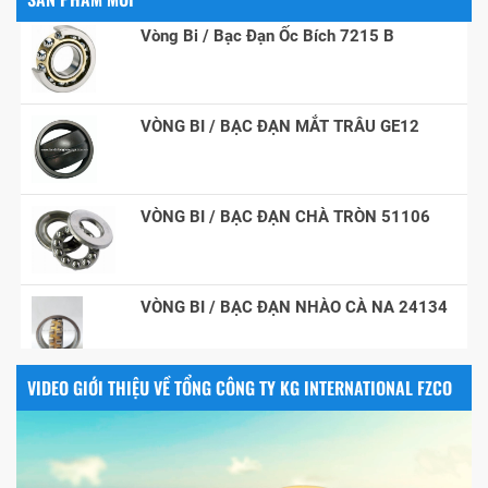
Vòng Bi / Bạc Đạn Ốc Bích 7215 B
VÒNG BI / BẠC ĐẠN MẮT TRÂU GE12
VÒNG BI / BẠC ĐẠN CHÀ TRÒN 51106
VÒNG BI / BẠC ĐẠN NHÀO CÀ NA 24134
Vòng bi / Bạc đạn tròn : 698
VIDEO GIỚI THIỆU VỀ TỔNG CÔNG TY KG INTERNATIONAL FZCO
VÒNG BI PHS20