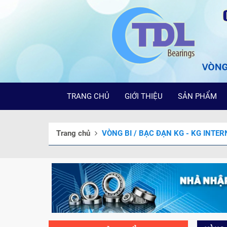
TRANG CHỦ
GIỚI THIỆU
SẢN PHẨM
Trang chủ
VÒNG BI / BẠC ĐẠN KG - KG INTE