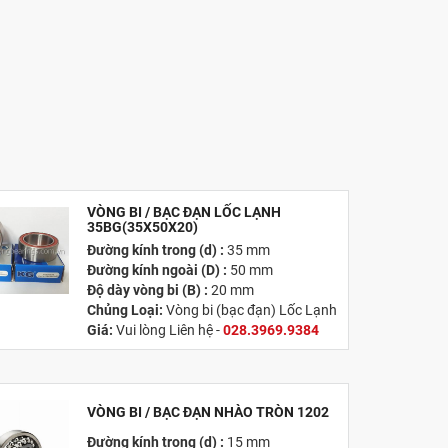
VÒNG BI / BẠC ĐẠN LỐC LẠNH
35BG(35X50X20)
Đường kính trong (d) :
35 mm
Đường kính ngoài (D) :
50 mm
Độ dày vòng bi (B) :
20 mm
Chủng Loại:
Vòng bi (bạc đạn) Lốc Lạnh
Giá:
Vui lòng Liên hệ -
028.3969.9384
Email:
info@tandailongbearings.com.vn
Hãng Sản Xuất :
KG International FZCO
VÒNG BI / BẠC ĐẠN NHÀO TRÒN 1202
Đường kính trong (d) :
15 mm