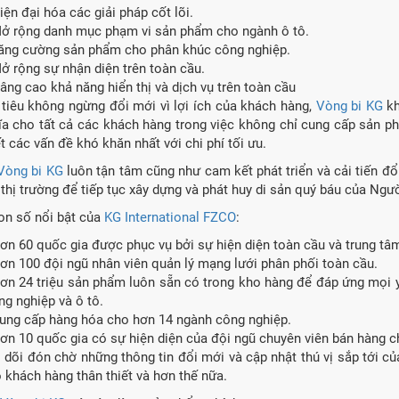
iện đại hóa các giải pháp cốt lõi.
Mở rộng danh mục phạm vi sản phẩm cho ngành ô tô.
Tăng cường sản phẩm cho phân khúc công nghiệp.
Mở rộng sự nhận diện trên toàn cầu.
Nâng cao khả năng hiển thị và dịch vụ trên toàn cầu
tiêu không ngừng đổi mới vì lợi ích của khách hàng,
Vòng bi KG
kh
ĩa cho tất cả các khách hàng trong việc không chỉ cung cấp sản p
t các vấn đề khó khăn nhất với chi phí tối ưu.
Vòng bi KG
luôn tận tâm cũng như cam kết phát triển và cải tiến đổ
thị trường để tiếp tục xây dựng và phát huy di sản quý báu của Ngườ
n số nổi bật của
KG International FZCO
:
Hơn 60 quốc gia được phục vụ bởi sự hiện diện toàn cầu và trung tâ
Hơn 100 đội ngũ nhân viên quản lý mạng lưới phân phối toàn cầu.
Hơn 24 triệu sản phẩm luôn sẵn có trong kho hàng để đáp ứng mọi 
ng nghiệp và ô tô.
Cung cấp hàng hóa cho hơn 14 ngành công nghiệp.
Hơn 10 quốc gia có sự hiện diện của đội ngũ chuyên viên bán hàng c
 dõi đón chờ những thông tin đổi mới và cập nhật thú vị sắp tới củ
 khách hàng thân thiết và hơn thế nữa.