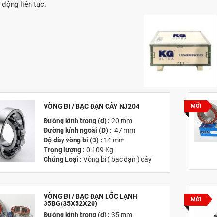
 động liên tục.
VÒNG BI / BẠC ĐẠN CÂY NJ204
MỚI
Đường kính trong (d) :
20 mm
Đường kính ngoài (D) :
47 mm
Độ dày vòng bi (B) :
14 mm
Trọng lượng :
0.109 Kg
Chủng Loại :
Vòng bi ( bạc đạn ) cây
Giá :
Vui lòng
Liên hệ -
028.3969.9384
Email
:
info@tandailongbearings.com.vn
VÒNG BI / BẠC ĐẠN LỐC LẠNH
Hãng Sản Xuất :
KG International FZCO
MỚI
35BG(35X52X20)
Đường kính trong (d) :
35 mm