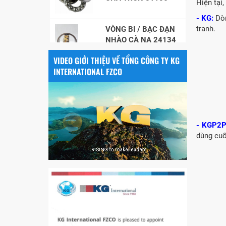
Hiện tại,
VÒNG BI / BẠC ĐẠN
- KG:
Dòn
NHÀO CÀ NA 24134
tranh.
Vòng bi / Bạc đạn
VIDEO GIỚI THIỆU VỀ TỔNG CÔNG TY KG
tròn : 698
INTERNATIONAL FZCO
VÒNG BI PHS20
- KGP2
5200
dùng cuố
VÒNG BI / BẠC ĐẠN
CHÀ TRÒN 51105
VÒNG BI / BẠC ĐẠN