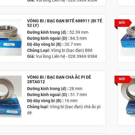
Giá:
Vui lòng Liên hệ - 028.3969.9384
Email:
info@tandailongbearings.com.vn
Hãng Sản Xuất :
KG International FZCO
VÒNG BI / BẠC ĐẠN BITÊ 688911 (BI TÊ
MỚI
52 LY)
Đường kính trong (d) :
52.39 mm
Đường kính ngoài (D) :
84.5 mm
Độ dày vòng bi (B) :
20.7 mm
Chủng Loại:
Vòng bi (bạc đạn) Bitê
Giá:
Vui lòng Liên hệ - 028.3969.9384
Email:
info@tandailongbearings.com.vn
Hãng Sản Xuất :
KG International FZCO
VÒNG BI / BẠC ĐẠN CHÀ ẮC PI DÊ
MỚI
28TAG12
Đường kính trong (d) :
28 mm
Đường kính ngoài (D) :
51.7 mm
Độ dày vòng bi (B) :
16 mm
Chủng loại:
Vòng bi (bạc đạn) chà ắc pi
dê
Giá:
Vui lòng liên hệ -
028.3969.9384
Email:
info@tandailongbearings.com.vn
Hãng Sản Xuất :
KG International FZCO