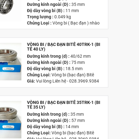
Đường kính ngoài (D) :
35 mm
Độ dày vòng bi (B) :
11 mm
Trọng lượng :
0.049 kg
Chủng Loại :
Vòng bi ( Bạc đạn ) nhào
tròn
Giá :
Vui lòng
Liên hệ -
028.3969.9384
Email
VÒNG BI / BẠC ĐẠN BITÊ 40TRK-1 (BI
:
info@tandailongbearings.com.vn
TÊ 40 LY)
Hãng Sản Xuất :
KG International FZCO
Đường kính trong (d) :
40/62 mm
Đường kính ngoài (D) :
75 mm
Độ dày vòng bi (B) :
18.5 mm
Chủng Loại:
Vòng bi (bạc đạn) Bitê
Giá:
Vui lòng Liên hệ - 028.3969.9384
Email:
info@tandailongbearings.com.vn
Hãng Sản Xuất :
KG International FZCO
VÒNG BI / BẠC ĐẠN BITÊ 35TRK-1 (BI
TÊ 35 LY)
Đường kính trong (d) :
35 mm
Đường kính ngoài (D) :
57 mm
Độ dày vòng bi (B) :
14 mm
Chủng Loại:
Vòng bi (bạc đạn) Bitê