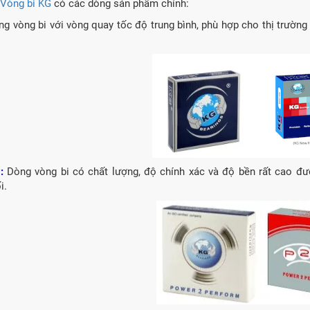
Vòng bi KG
có các dòng sản phẩm chính:
g vòng bi với vòng quay tốc độ trung bình, phù hợp cho thị trường 
P:
Dòng vòng bi có chất lượng,
độ chính xác và độ bền rất cao
đư
i.