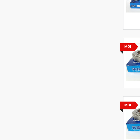
MỚI
MỚI