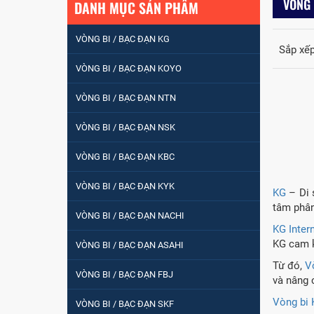
VÒNG 
DANH MỤC SẢN PHẨM
VÒNG BI / BẠC ĐẠN KG
Sắp xếp
VÒNG BI / BẠC ĐẠN
VÒNG BI / BẠC ĐẠN KOYO
NHÀO CÀ NA 24134
VÒNG BI / BẠC ĐẠN NTN
Vòng bi / Bạc đạn
VÒNG BI / BẠC ĐẠN NSK
tròn : 698
VÒNG BI / BẠC ĐẠN KBC
VÒNG BI PHS20
VÒNG BI / BẠC ĐẠN KYK
KG
– Di 
tâm phân
VÒNG BI / BẠC ĐẠN NACHI
KG Inter
5200
KG cam k
VÒNG BI / BẠC ĐẠN ASAHI
Từ đó,
V
VÒNG BI / BẠC ĐẠN FBJ
và nâng 
VÒNG BI / BẠC ĐẠN
Vòng bi 
VÒNG BI / BẠC ĐẠN SKF
CHÀ TRÒN 51105