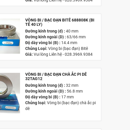
Giá:
Vui lòng Liên hệ - 028.3969.9384
Email:
info@tandailongbearings.com.vn
Hãng Sản Xuất :
KG International FZCO
VÒNG BI / BẠC ĐẠN BITÊ 688808K (BI
TÊ 40 LY)
Đường kính trong (d) :
40 mm
Đường kính ngoài (D) :
63/66 mm
Độ dày vòng bi (B) :
14.4 mm
Chủng Loại:
Vòng bi (bạc đạn) Bitê
Giá:
Vui lòng Liên hệ - 028.3969.9384
Email:
info@tandailongbearings.com.vn
Hãng Sản Xuất :
KG International FZCO
VÒNG BI / BẠC ĐẠN CHÀ ẮC PI DÊ
32TAG12
Đường kính trong (d) :
32 mm
Đường kính ngoài (D) :
56.8 mm
Độ dày vòng bi (B) :
17 mm
Chủng loại:
Vòng bi (bạc đạn) chà ắc pi
dê
Giá:
Vui lòng liên hệ -
028.3969.9384
Email:
info@tandailongbearings.com.vn
Hãng Sản Xuất :
KG International FZCO