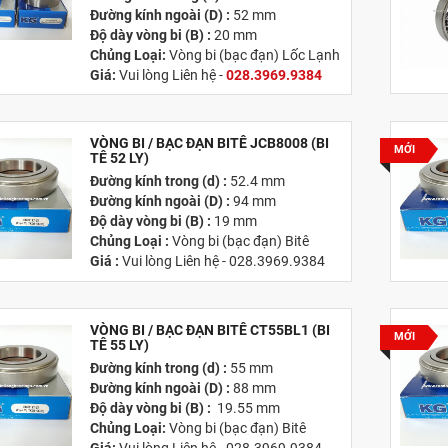
Đường kính ngoài (D) :
52 mm
Độ dày vòng bi (B) :
20 mm
Chủng Loại:
Vòng bi (bạc đạn) Lốc Lạnh
Giá:
Vui lòng Liên hệ -
028.3969.9384
Email:
info@tandailongbearings.com.vn
Hãng Sản Xuất :
KG International FZCO
VÒNG BI / BẠC ĐẠN BITÊ JCB8008 (BI
MỚI
TÊ 52 LY)
Đường kính trong (d) :
52.4 mm
Đường kính ngoài (D) :
94 mm
Độ dày vòng bi (B) :
19 mm
Chủng Loại :
Vòng bi (bạc đạn) Bitê
Giá :
Vui lòng Liên hệ - 028.3969.9384
Email
:
info@tandailongbearings.com.vn
Hãng Sản Xuất :
KG International FZCO
VÒNG BI / BẠC ĐẠN BITÊ CT55BL1 (BI
MỚI
TÊ 55 LY)
Đường kính trong (d) :
55 mm
Đường kính ngoài (D) :
88 mm
Độ dày vòng bi (B) :
19.55 mm
Chủng Loại:
Vòng bi (bạc đạn) Bitê