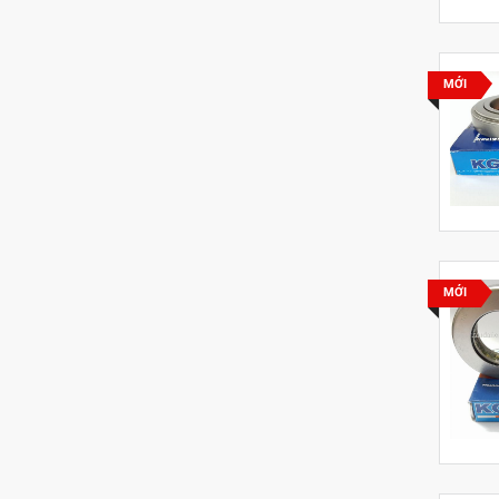
MỚI
MỚI