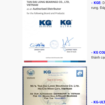
CỐT BƠM NƯỚC
- KGE:
Dò
12x12x26
rung. Đá
MĂNG XÔNG H2306
Vòng Bi / Bạc Đạn Ốc
Bích 7215 B
- KG CO
VÒNG BI / BẠC ĐẠN
thành cạ
MẮT TRÂU GE12
VÒNG BI / BẠC ĐẠN
CHÀ TRÒN 51106
- KG-UL