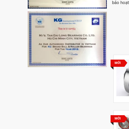
bảo hoạt
MỚI
MỚI