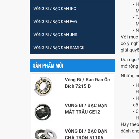
- H
VÒNG BI / BẠC ĐẠN IKO
- 
VÒNG BI / BẠC ĐẠN
- 
VÒNG BI / BẠC ĐẠN FAG
CỐT BƠM NƯỚC
- 
12x12x26
- 
VÒNG BI / BẠC ĐẠN JNS
Với mục 
MĂNG XÔNG H2306
có ý ngh
VÒNG BI / BẠC ĐẠN SAMICK
giải quyế
Đội ngũ
SẢN PHẨM MỚI
mở rộng 
Vòng Bi / Bạc Đạn Ốc
Bích 7215 B
Những co
- 
- 
VÒNG BI / BẠC ĐẠN
- 
MẮT TRÂU GE12
cô
- 
- 
VÒNG BI / BẠC ĐẠN
Hãy theo
CHÀ TRÒN 51106
dành cho