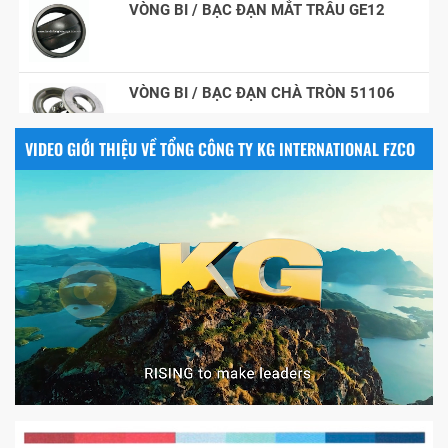
VÒNG BI / BẠC ĐẠN CHÀ TRÒN 51106
VIDEO GIỚI THIỆU VỀ TỔNG CÔNG TY KG INTERNATIONAL FZCO
VÒNG BI / BẠC ĐẠN NHÀO CÀ NA 24134
Vòng bi / Bạc đạn tròn : 698
VÒNG BI PHS20
5200