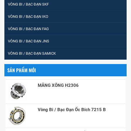
VÒNG BI / BẠC ĐẠN SKF
5200
VÒNG BI / BẠC ĐẠN IKO
VÒNG BI / BẠC ĐẠN FAG
VÒNG BI / BẠC ĐẠN CHÀ TRÒN 51105
VÒNG BI / BẠC ĐẠN JNS
VÒNG BI / BẠC ĐẠN SAMICK
VÒNG BI / BẠC ĐẠN CỐT BƠM NƯỚC
12x12x26
SẢN PHẨM MỚI
MĂNG XÔNG H2306
Vòng Bi / Bạc Đạn Ốc Bích 7215 B
VÒNG BI / BẠC ĐẠN MẮT TRÂU GE12