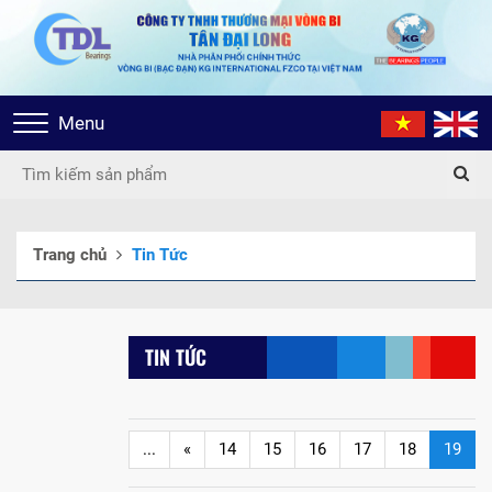
Toggle
Menu
navigation
Trang chủ
Tin Tức
TIN TỨC
...
«
14
15
16
17
18
19